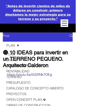
"Antes de invertir cientos de miles de
dólares en construir, primero
diseñamos la mejor estrategia para su
terreno y su proyecto."
Post
PLAN
🔴 10 IDEAS para invertir en
PLAN
un TERRENO PEQUEñO.
CASAS
Arquitecto Calderon
APARTAMENTOS
RENTABILIDAD
https://youtu.be/t532fNk7OEg
TERRENO
PRESUPUESTO
CATALOGO DE CONCEPTO ABIERTO
PROYECTOS
OPEN CONCEPT PLAN 💎
OBRAS DE CONSTRUCCION