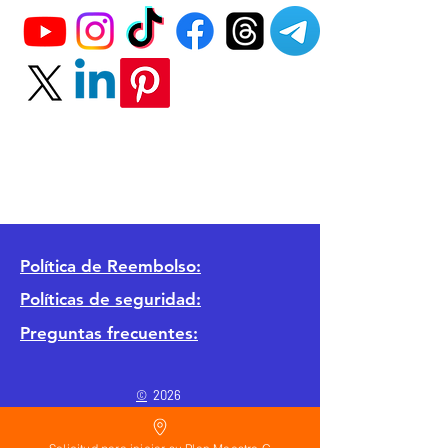
Política
de Reembolso:
Políticas de seguridad:
Preguntas frecuentes:
©
2026
Calderon Arquitectos
Arquitectura Concepto Abierto AC
A