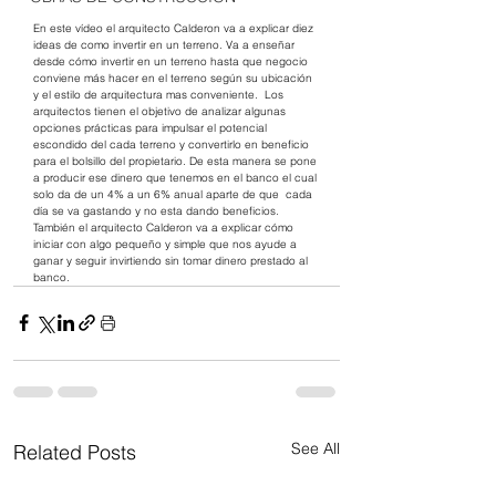
En este vídeo el arquitecto Calderon va a explicar diez 
ideas de como invertir en un terreno. Va a enseñar 
desde cómo invertir en un terreno hasta que negocio 
conviene más hacer en el terreno según su ubicación 
y el estilo de arquitectura mas conveniente.  Los 
arquitectos tienen el objetivo de analizar algunas 
opciones prácticas para impulsar el potencial 
escondido del cada terreno y convertirlo en beneficio 
para el bolsillo del propietario. De esta manera se pone 
a producir ese dinero que tenemos en el banco el cual 
solo da de un 4% a un 6% anual aparte de que  cada 
día se va gastando y no esta dando beneficios.  
También el arquitecto Calderon va a explicar cómo 
iniciar con algo pequeño y simple que nos ayude a 
ganar y seguir invirtiendo sin tomar dinero prestado al 
banco.
See All
Related Posts