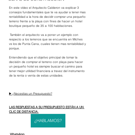
En este vídeo el Arquitecto Calderon va explicar 3 
consejos fundamentales que te va ayudar a tener mas 
rentabilidad a la hora de decidir comprar una pequeño 
terreno frente a la playa con fines de hacer un hotel 
boutique pequeño de 35 a 100 habitaciones.  
 También el arquitecto va a poner un ejemplo con 
respecto a los terrenos que se encuentra en Miches 
vs los de Punta Cana, cuales tienen mas rentabilidad y 
porque.   
Entendiendo que el objetivo principal de tomar la 
decisión de comprar el terreno con playa para hacer 
un pequeño hotel es siempre buscar el camino para 
tener mejor utilidad financiera a travez del instrumento 
de la renta o venta de estas unidades.  
▶️ ¿Necesitas un Presupuesto?
LAS RESPUESTAS A SU PRESUPUESTO ESTÁN A UN 
CLIC DE DISTANCIA.
¿HABLAMOS?
 WhatsApp 