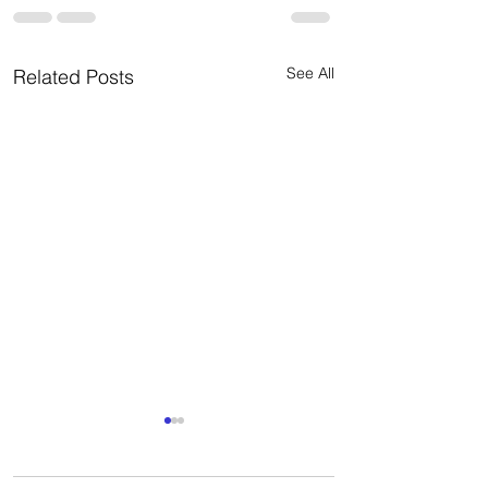
See All
Related Posts
Como lograr que t
diseño sea rentabl
Arquitecto Calder