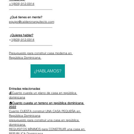
+1(809) 912-0914
_____________________________
 ¿Qué tienes en mente?
equipo@calderonarquitecto.com
_____________________________
¿Quieres hablar?
+
1(809) 912-0914
_____________________________
Presupuesto para construir casa moderna en 
República Dominicana 
¿HABLAMOS?
Entradas relacionadas
💰Cuanto cuesta un plano de casa en república 
dominicana
🏠
Cuanto cuesta un terreno en república dominicana 
2022
Cuanto CUESTA construir UNA CASA PEQUEÑA en 
República Dominicana
presupuesto para construir una casa en república 
dominicana 
REQUISITOS MÍNIMOS para CONSTRUIR una casa en 
REPUBLICA Dominicana