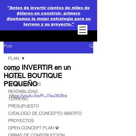
"Antes de invertir cientos de miles de
dólares en construir, primero
diseñamos la mejor estrategia para su
terreno y su proyecto."
Post
PLAN
como INVERTIR en un
PLAN
HOTEL BOUTIQUE
CASAS
PEQUEÑO
APARTAMENTOS
RENTABILIDAD
https://youtu.be/FLJ7au352bs
TERRENO
PRESUPUESTO
CATALOGO DE CONCEPTO ABIERTO
PROYECTOS
OPEN CONCEPT PLAN 💎
OBRAS DE CONSTRUCCION