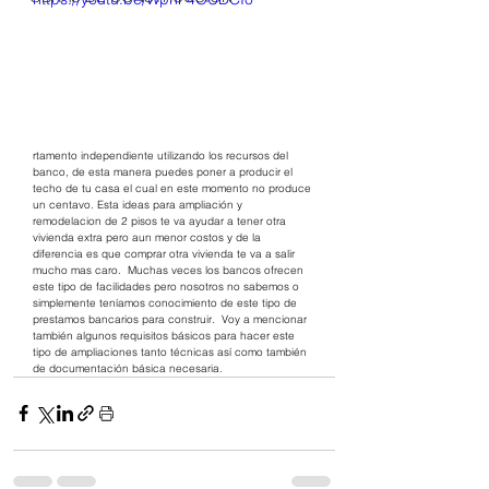
rtamento independiente utilizando los recursos del 
banco, de esta manera puedes poner a producir el 
techo de tu casa el cual en este momento no produce 
un centavo. Esta ideas para ampliación y 
remodelacion de 2 pisos te va ayudar a tener otra 
vivienda extra pero aun menor costos y de la 
diferencia es que comprar otra vivienda te va a salir 
mucho mas caro.  Muchas veces los bancos ofrecen 
este tipo de facilidades pero nosotros no sabemos o 
simplemente teníamos conocimiento de este tipo de 
prestamos bancarios para construir.  Voy a mencionar 
también algunos requisitos básicos para hacer este 
tipo de ampliaciones tanto técnicas así como también 
de documentación básica necesaria. 