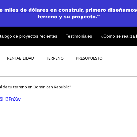
de miles de dólares en construir, primero diseñamos
terreno y su proyecto."
talogo de proyectos recientes
Testimoniales
¿Como se realiza 
RENTABILIDAD
TERRENO
PRESUPUESTO
PROYECTOS
OPEN CONCEPT PLAN 💎
l de tu terreno en Dominican Republic?
h_6H3FnXw