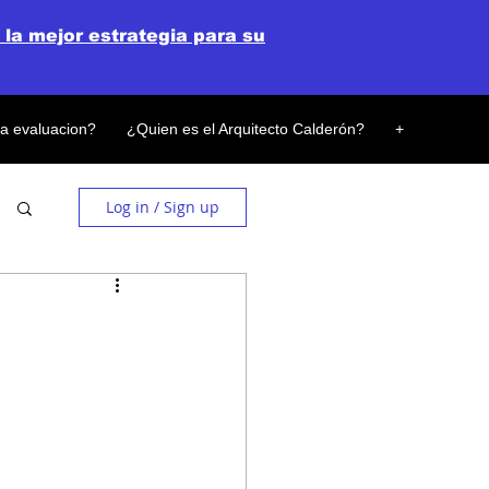
 la mejor estrategia para su
la evaluacion?
¿Quien es el Arquitecto Calderón?
+
Log in / Sign up