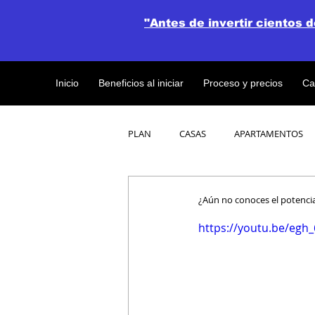
"Antes de invertir cientos 
Inicio
Beneficios al iniciar
Proceso y precios
Ca
PLAN
CASAS
APARTAMENTOS
CATALOGO DE CONCEPTO ABIERTO
¿Aún no conoces el potencia
https://youtu.be/eg
OBRAS DE CONSTRUCCION