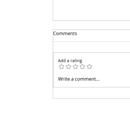
El secreto para ahorrar
Comments
miles | Arquitecto Calderon
Add a rating
Write a comment...