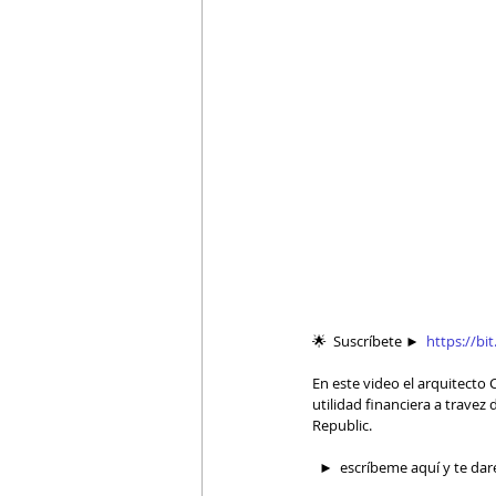
🌟  Suscríbete ►  
https://bi
En este video el arquitecto
utilidad financiera a trave
Republic.  
  ►  escríbeme aquí y te daré