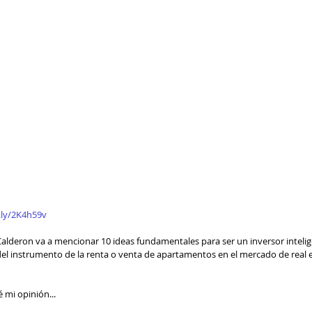
t.ly/2K4h59v
​  
 Calderon va a mencionar 10 ideas fundamentales para ser un inversor inteli
z del instrumento de la renta o venta de apartamentos en el mercado de real
 mi opinión...   