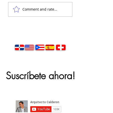
Casa moderna,
Santo Domingo -
Comment and rate...
concepto abierto 🙌
concepto abierto
Suscríbete ahora!