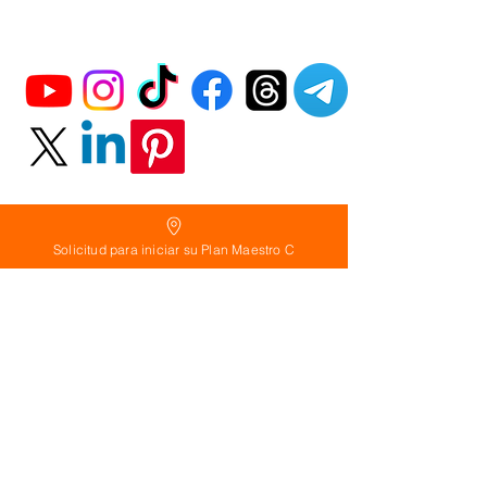
Solicitud para iniciar su Plan Maestro C
Política
de Reembolso:
Políticas de seguridad:
Preguntas frecuentes:
©
2026