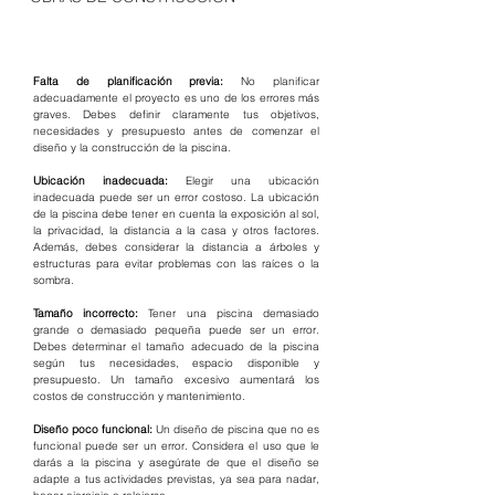
Falta de planificación previa: 
No planificar 
adecuadamente el proyecto es uno de los errores más 
graves. Debes definir claramente tus objetivos, 
necesidades y presupuesto antes de comenzar el 
diseño y la construcción de la piscina.
Ubicación inadecuada: 
Elegir una ubicación 
inadecuada puede ser un error costoso. La ubicación 
de la piscina debe tener en cuenta la exposición al sol, 
la privacidad, la distancia a la casa y otros factores. 
Además, debes considerar la distancia a árboles y 
estructuras para evitar problemas con las raíces o la 
sombra.
Tamaño incorrecto: 
Tener una piscina demasiado 
grande o demasiado pequeña puede ser un error. 
Debes determinar el tamaño adecuado de la piscina 
según tus necesidades, espacio disponible y 
presupuesto. Un tamaño excesivo aumentará los 
costos de construcción y mantenimiento.
Diseño poco funcional:
 Un diseño de piscina que no es 
funcional puede ser un error. Considera el uso que le 
darás a la piscina y asegúrate de que el diseño se 
adapte a tus actividades previstas, ya sea para nadar, 