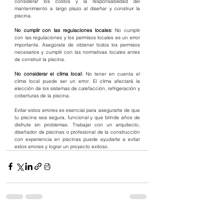
considerar los costos y la responsabilidad del 
mantenimiento a largo plazo al diseñar y construir la 
piscina.
No cumplir con las regulaciones locales:
 No cumplir 
con las regulaciones y los permisos locales es un error 
importante. Asegúrate de obtener todos los permisos 
necesarios y cumplir con las normativas locales antes 
de construir la piscina.
No considerar el clima local:
 No tener en cuenta el 
clima local puede ser un error. El clima afectará la 
elección de los sistemas de calefacción, refrigeración y 
coberturas de la piscina.
Evitar estos errores es esencial para asegurarte de que 
tu piscina sea segura, funcional y que brinde años de 
disfrute sin problemas. Trabajar con un arquitecto, 
diseñador de piscinas o profesional de la construcción 
con experiencia en piscinas puede ayudarte a evitar 
estos errores y lograr un proyecto exitoso.