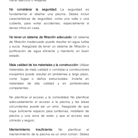
hacer ejercicio o relajarse.
No considerar la seguridad:
 La seguridad es 
fundamental al diseñar una piscina. Debes incluir 
características de seguridad, como una valla o una 
cubierta, para evitar accidentes, especialmente si 
tienes niños en casa.
No tener un sistema de filtración adecuado: 
Un sistema 
de filtración inadecuado puede resultar en agua turbia 
y sucia. Asegúrate de tener un sistema de filtración y 
purificación de agua eficiente y mantenlo en buen 
estado.
Mala calidad de los materiales y la construcción: 
Utilizar 
materiales de mala calidad o contratar a constructores 
inexpertos puede resultar en problemas a largo plazo, 
como fugas o daños estructurales. Invierte en 
materiales de alta calidad y en profesionales 
competentes.
No planificar el acceso y la comodidad: No planificar 
adecuadamente el acceso a la piscina y las áreas 
circundantes puede ser un error. Asegúrate de que 
haya suficiente espacio para tumbonas, mobiliario de 
piscina y una zona de estar, y que el acceso sea 
cómodo y seguro.
Mantenimiento insuficiente: 
No planificar el 
mantenimiento de la piscina es un error común. Debes 