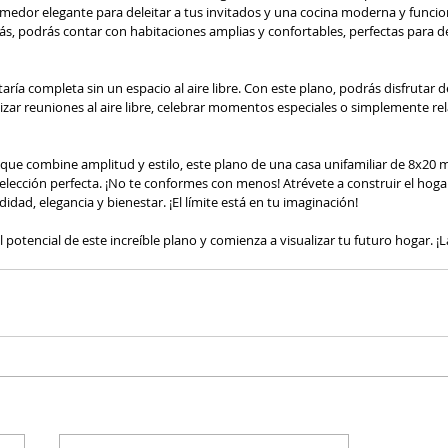
edor elegante para deleitar a tus invitados y una cocina moderna y funcio
s, podrás contar con habitaciones amplias y confortables, perfectas para de
aría completa sin un espacio al aire libre. Con este plano, podrás disfrutar 
izar reuniones al aire libre, celebrar momentos especiales o simplemente rela
que combine amplitud y estilo, este plano de una casa unifamiliar de 8x20 m
 elección perfecta. ¡No te conformes con menos! Atrévete a construir el hoga
idad, elegancia y bienestar. ¡El límite está en tu imaginación!
potencial de este increíble plano y comienza a visualizar tu futuro hogar. ¡La