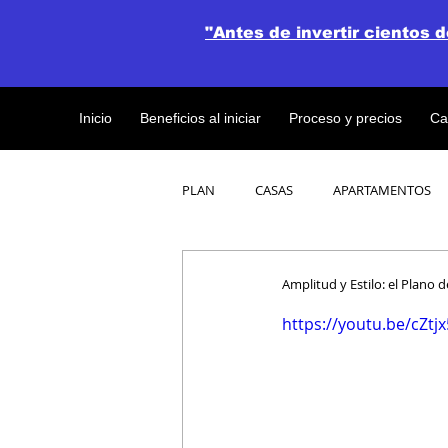
"Antes de invertir cientos 
Inicio
Beneficios al iniciar
Proceso y precios
Ca
PLAN
CASAS
APARTAMENTOS
CATALOGO DE CONCEPTO ABIERTO
Amplitud y Estilo: el Plano 
https://youtu.be/cZtj
OBRAS DE CONSTRUCCION