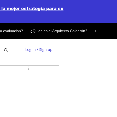
 la mejor estrategia para su
la evaluacion?
¿Quien es el Arquitecto Calderón?
+
Log in / Sign up