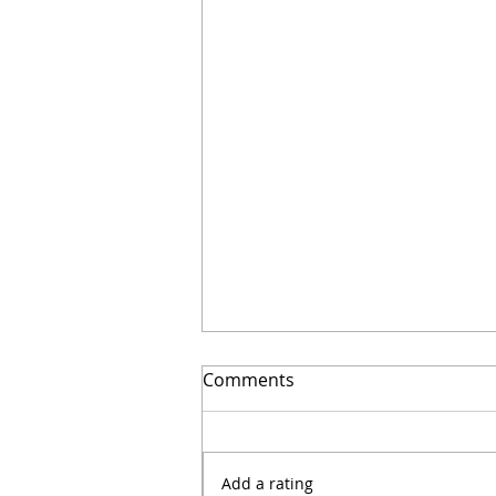
El secreto para ahorrar
Comments
miles | Arquitecto Calderon
Add a rating