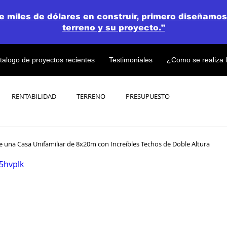
de miles de dólares en construir, primero diseñamos
terreno y su proyecto."
talogo de proyectos recientes
Testimoniales
¿Como se realiza 
RENTABILIDAD
TERRENO
PRESUPUESTO
PROYECTOS
OPEN CONCEPT PLAN 💎
de una Casa Unifamiliar de 8x20m con Increíbles Techos de Doble Altura
x5hvplk