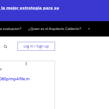
 la mejor estrategia para su
la evaluacion?
¿Quien es el Arquitecto Calderón?
+
Log in / Sign up
on
080p/mp4/file.m