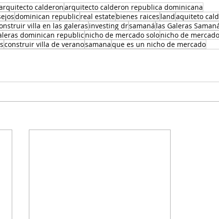
 arquitecto calderon
arquitecto calderon republica dominicana
sejos
dominican republic
real estate
bienes raices
land
aquiteto cal
onstruir villa en las galeras
investing dr
samaná
las Galeras Saman
aleras dominican republic
nicho de mercado solo
nicho de mercad
ks
construir villa de verano
samana
que es un nicho de mercado