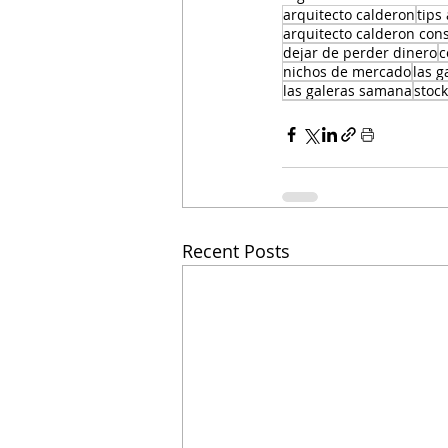
arquitecto calderon
tips
arquitecto calderon con
dejar de perder dinero
c
nichos de mercado
las g
las galeras samana
stoc
Recent Posts