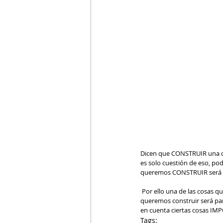
Dicen que CONSTRUIR una casa
es solo cuestión de eso, p
queremos CONSTRUIR será 
 Por ello una de las cosas que no explica el Arquitecto Calderon en este video, es tener claro que si esa casa o villa que 
queremos construir será pa
en cuenta ciertas cosas IMP
Tags: