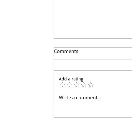
El secreto para ahorrar
Comments
miles | Arquitecto Calderon
Add a rating
Write a comment...