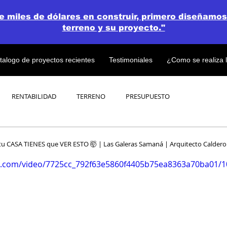
de miles de dólares en construir, primero diseñamos
terreno y su proyecto."
talogo de proyectos recientes
Testimoniales
¿Como se realiza 
RENTABILIDAD
TERRENO
PRESUPUESTO
PROYECTOS
OPEN CONCEPT PLAN 💎
u CASA TIENES que VER ESTO 🤯 | Las Galeras Samaná | Arquitecto Calder
tic.com/video/7725cc_792f63e5860f4405b75ea8363a70ba01/1