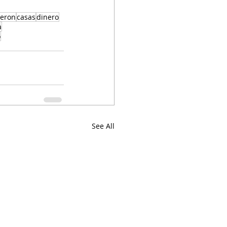
deron
casas
dinero
á
o
See All