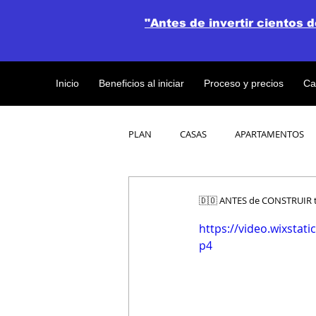
"Antes de invertir cientos 
Inicio
Beneficios al iniciar
Proceso y precios
Ca
PLAN
CASAS
APARTAMENTOS
CATALOGO DE CONCEPTO ABIERTO
🇩🇴 ANTES de CONSTRUIR t
https://video.wixsta
p4
OBRAS DE CONSTRUCCION