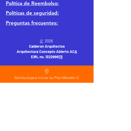
Política
de Reembolso:
Políticas de seguridad:
Preguntas frecuentes:
©
2026
Calderon Arquitectos
Arquitectura Concepto Abierto AC
A
EIRL no.
1322999
7
3
Ayudamos a las personas y familias a construir
su casa moderna o a desarrollar apartamentos
sencillos, básicos y pequeños para rentar. A
Solicitud para iniciar su Plan Maestro C
través de la poderosa estrategia de diseño con
concepto abierto. Esta metodología mejorar
realmente el precio de construcción no
importa el país donde te encuentres.
Si planeas hacer una casa o edificio
departamentos en:
Trabajamos con personas en todo el mundo
con terreno en Estados Unidos, España,