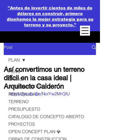
"Antes de invertir cientos de miles de
dólares en construir, primero
diseñamos la mejor estrategia para su
terreno y su proyecto."
Post
PLAN
Así convertimos un terreno
PLAN
difícil en la casa ideal |
CASAS
Arquitecto Calderón
APARTAMENTOS
https://youtu.be/NoiYw2MrQlU
RENTABILIDAD
TERRENO
PRESUPUESTO
CATALOGO DE CONCEPTO ABIERTO
PROYECTOS
OPEN CONCEPT PLAN 💎
OBRAS DE CONSTRUCCION