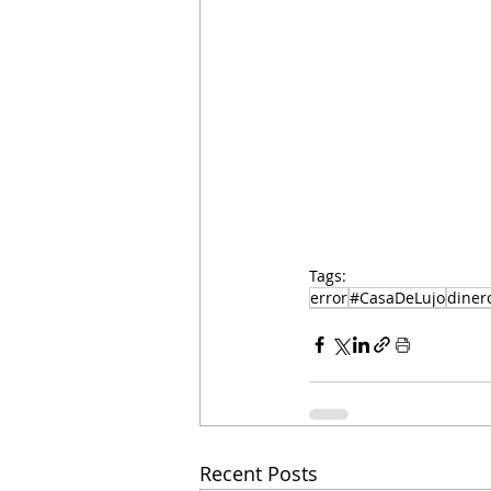
Tags:
error
#CasaDeLujo
diner
Recent Posts