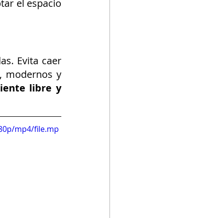
ar el espacio 
s. Evita caer 
, modernos y 
ente libre y 
80p/mp4/file.mp