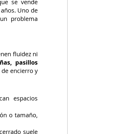
que se vende 
años. Uno de 
 un problema 
en fluidez ni 
as, pasillos 
de encierro y 
an espacios 
ón o tamaño, 
errado suele 