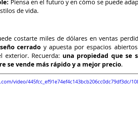
le:
 Piensa en el futuro y en cómo se puede adapt
stilos de vida.
de costarte miles de dólares en ventas perdida
iseño cerrado
 y apuesta por espacios abiertos
 exterior. Recuerda: 
una propiedad que se si
e se vende más rápido y a mejor precio
.
tic.com/video/445fcc_ef91e74ef4c143bcb206cc0dc79df3dc/10