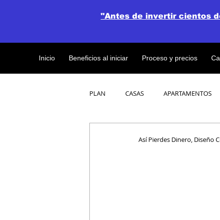
"Antes de invertir cientos 
Inicio
Beneficios al iniciar
Proceso y precios
Ca
PLAN
CASAS
APARTAMENTOS
CATALOGO DE CONCEPTO ABIERTO
Así Pierdes Dinero, Diseño 
OBRAS DE CONSTRUCCION