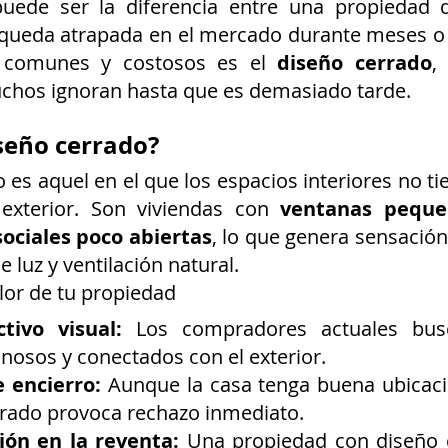
puede ser la diferencia entre una propiedad 
 queda atrapada en el mercado durante meses o 
 comunes y costosos es el 
diseño cerrado
,
uchos ignoran hasta que es demasiado tarde.
seño cerrado?
es aquel en el que los espacios interiores no tien
exterior. Son viviendas con 
ventanas pequeñ
sociales poco abiertas
, lo que genera sensación 
e luz y ventilación natural.
lor de tu propiedad
tivo visual:
 Los compradores actuales busc
inosos y conectados con el exterior.
 encierro:
 Aunque la casa tenga buena ubicaci
rrado provoca rechazo inmediato.
ión en la reventa:
 Una propiedad con diseño c