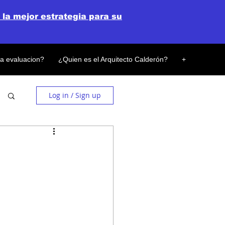
 la mejor estrategia para su
la evaluacion?
¿Quien es el Arquitecto Calderón?
+
Log in / Sign up