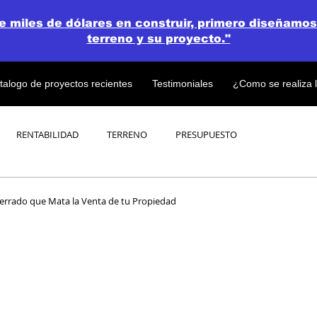
de miles de dólares en construir, primero diseñamos
terreno y su proyecto."
talogo de proyectos recientes
Testimoniales
¿Como se realiza 
RENTABILIDAD
TERRENO
PRESUPUESTO
PROYECTOS
OPEN CONCEPT PLAN 💎
Cerrado que Mata la Venta de tu Propiedad