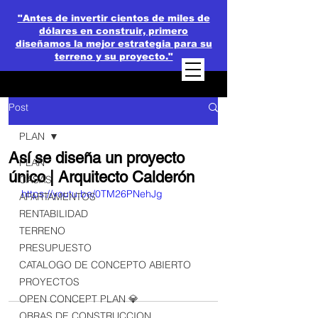
"Antes de invertir cientos de miles de
dólares en construir, primero
diseñamos la mejor estrategia para su
terreno y su proyecto."
Post
PLAN
Así se diseña un proyecto
PLAN
único | Arquitecto Calderón
CASAS
https://youtu.be/0TM26PNehJg
APARTAMENTOS
RENTABILIDAD
TERRENO
PRESUPUESTO
CATALOGO DE CONCEPTO ABIERTO
PROYECTOS
OPEN CONCEPT PLAN 💎
OBRAS DE CONSTRUCCION