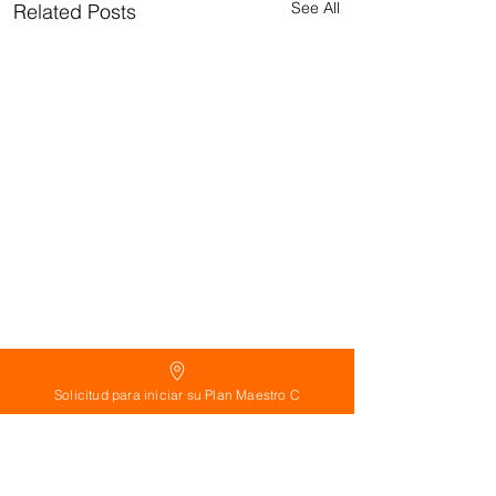
See All
Related Posts
Solicitud para iniciar su Plan Maestro C
Comments
0.0 / 5 (0)