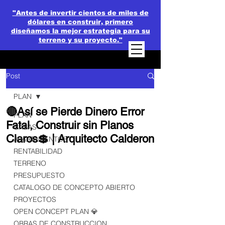
"Antes de invertir cientos de miles de
dólares en construir, primero
diseñamos la mejor estrategia para su
terreno y su proyecto."
Post
PLAN
🔴Así se Pierde Dinero Error
PLAN
Fatal, Construir sin Planos
CASAS
Claros💲 | Arquitecto Calderon
APARTAMENTOS
RENTABILIDAD
TERRENO
PRESUPUESTO
CATALOGO DE CONCEPTO ABIERTO
PROYECTOS
OPEN CONCEPT PLAN 💎
OBRAS DE CONSTRUCCION