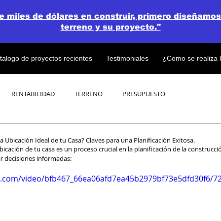
de miles de dólares en construir, primero diseñamos
terreno y su proyecto."
talogo de proyectos recientes
Testimoniales
¿Como se realiza 
RENTABILIDAD
TERRENO
PRESUPUESTO
PROYECTOS
OPEN CONCEPT PLAN 💎
 Ubicación Ideal de tu Casa? Claves para una Planificación Exitosa.
icación de tu casa es un proceso crucial en la planificación de la construcci
r decisiones informadas:
tic.com/video/bfb467_66ea06afd7ea45b2979bf73e5dfd30f6/7