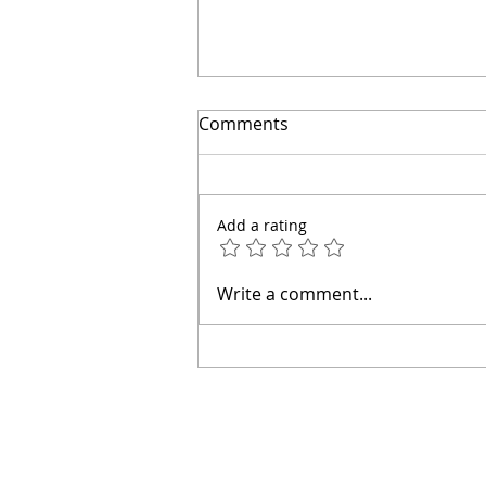
🔴Cuidado: este error hace
Comments
que el agua entre a tu casa
| Arquitecto Calderón
Add a rating
Write a comment...