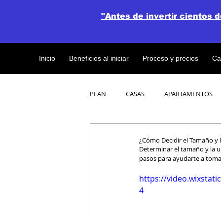
"Antes de invertir cientos 
Inicio
Beneficios al iniciar
Proceso y precios
Ca
PLAN
CASAS
APARTAMENTOS
CATALOGO DE CONCEPTO ABIERTO
¿Cómo Decidir el Tamaño y la
Determinar el tamaño y la ub
pasos para ayudarte a toma
OBRAS DE CONSTRUCCION
https://video.wixsta
4