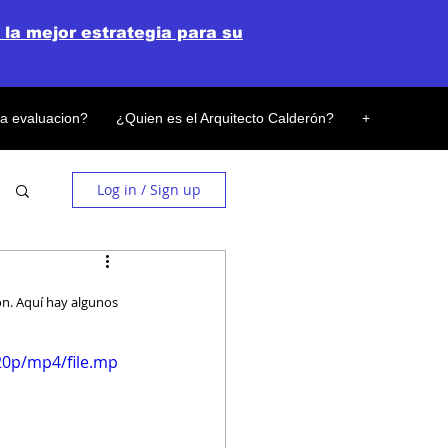
 la mejor estrategia para su
la evaluacion?
¿Quien es el Arquitecto Calderón?
+
Log in / Sign up
ón. Aquí hay algunos 
20p/mp4/file.mp