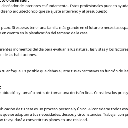
cto o diseñador:
o diseñador de interiores es fundamental. Estos profesionales pueden ayudar
diseño arquitectónico que se ajuste al terreno y al presupuesto.
 plazo. Si esperas tener una familia más grande en el futuro o necesitas espa
o en cuenta en la planificación del tamaño de la casa.
iferentes momentos del día para evaluar la luz natural, las vistas y los factor
ón de las habitaciones.
n tu enfoque. Es posible que debas ajustar tus expectativas en función de las
:
ubicación y tamaño antes de tomar una decisión final. Considera los pros y
ubicación de tu casa es un proceso personal y único. Al considerar todos est
 que se adapten a tus necesidades, deseos y circunstancias. Trabajar con pr
ón te ayudará a convertir tus planes en una realidad.