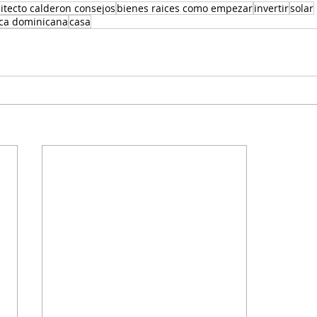
itecto calderon consejos
bienes raices como empezar
invertir
solar
ica dominicana
casa