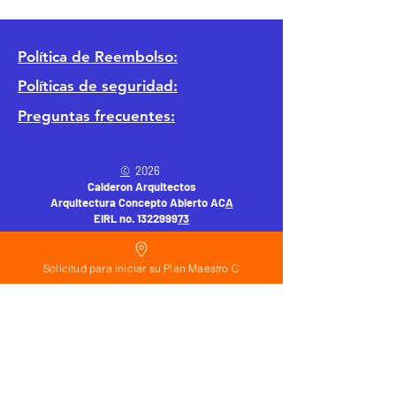
Política
de Reembolso:
Políticas de seguridad:
Preguntas frecuentes:
©
2026
Calderon Arquitectos
Arquitectura Concepto Abierto AC
A
EIRL no.
1322999
7
3
Ayudamos a las personas y familias a construir
su casa moderna o a desarrollar apartamentos
Solicitud para iniciar su Plan Maestro C
sencillos, básicos y pequeños para rentar. A
través de la poderosa estrategia de diseño con
concepto abierto. Esta metodología mejorar
realmente el precio de construcción no
importa el país donde te encuentres.
Si planeas hacer una casa o edificio
departamentos en: