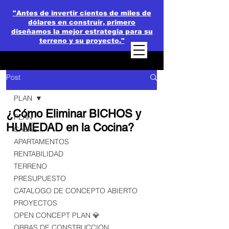
"Antes de invertir cientos de miles de
dólares en construir, primero
diseñamos la mejor estrategia para su
terreno y su proyecto."
Post
PLAN
¿Cómo Eliminar BICHOS y
PLAN
HUMEDAD en la Cocina?
CASAS
APARTAMENTOS
RENTABILIDAD
TERRENO
PRESUPUESTO
CATALOGO DE CONCEPTO ABIERTO
PROYECTOS
OPEN CONCEPT PLAN 💎
OBRAS DE CONSTRUCCION