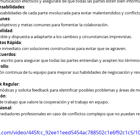
municación efectivos y asegúrate de que todas las partes estén bien informa
nsabilidades
: 
onsabilidades de cada parte involucrada para evitar malentendidos y conflicto
munes
: 
os objetivos y metas comunes para fomentar la colaboración. 
bilidad
: 
ible y dispuesta a adaptarte a los cambios y circunstancias imprevistas. 
ctos Rápida
: 
e inmediato con soluciones constructivas para evitar que se agraven. 
cuerdos
: 
escrito para asegurar que todas las partes entiendan y acepten los términos
ollo
: 
ción continua de tu equipo para mejorar sus habilidades de negociación y res
k Regular
: 
iódicas y solicita feedback para identificar posibles problemas y áreas de me
ión
: 
trabajo que valore la cooperación y el trabajo en equipo. 
sional
: 
mediadores profesionales en caso de conflictos complejos que no puedan re
tic.com/video/445fcc_92ee11eed5454ac788502c1e6f92c1c5/1