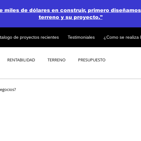
de miles de dólares en construir, primero diseñamos
terreno y su proyecto."
talogo de proyectos recientes
Testimoniales
¿Como se realiza 
RENTABILIDAD
TERRENO
PRESUPUESTO
PROYECTOS
OPEN CONCEPT PLAN 💎
egocios?