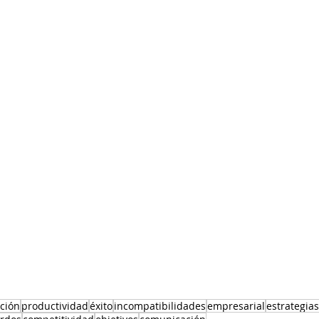
ción
productividad
éxito
incompatibilidades
empresarial
estrategias