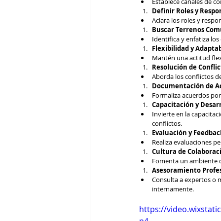
Establece canales de co
Definir Roles y Respo
Aclara los roles y resp
Buscar Terrenos Co
Identifica y enfatiza l
Flexibilidad y Adapta
Mantén una actitud flex
Resolución de Confli
Aborda los conflictos d
Documentación de A
Formaliza acuerdos por 
Capacitación y Desarr
Invierte en la capacita
conflictos. 
Evaluación y Feedbac
Realiza evaluaciones per
Cultura de Colaborac
Fomenta un ambiente de 
Asesoramiento Profe
Consulta a expertos o 
internamente. 
https://video.wixsta