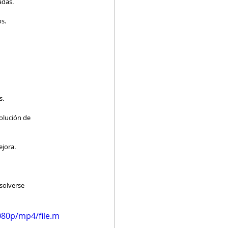
das. 
s. 
. 
olución de 
jora. 
solverse 
080p/mp4/file.m