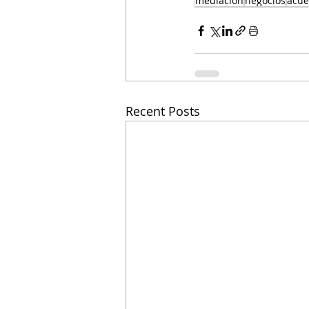
mediación
negocios
acue
Recent Posts