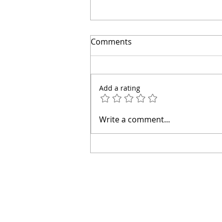
Comments
Add a rating
Descubre Oro en Terrenos
Write a comment...
Inesperados