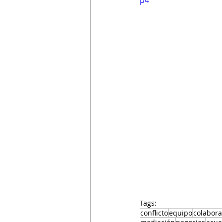
p4
Tags:
conflicto
equipo
colabora