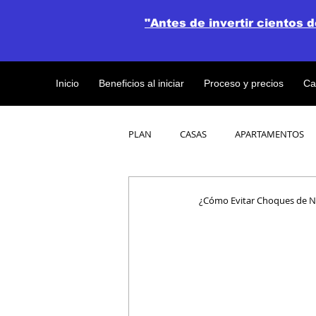
"Antes de invertir cientos 
Inicio
Beneficios al iniciar
Proceso y precios
Ca
PLAN
CASAS
APARTAMENTOS
CATALOGO DE CONCEPTO ABIERTO
¿Cómo Evitar Choques de N
OBRAS DE CONSTRUCCION