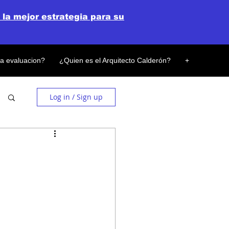
 la mejor estrategia para su
la evaluacion?
¿Quien es el Arquitecto Calderón?
+
Log in / Sign up