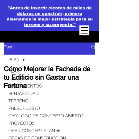
"Antes de invertir cientos de miles de
dólares en construir, primero
diseñamos la mejor estrategia para su
terreno y su proyecto."
Post
PLAN
Cómo Mejorar la Fachada de
PLAN
tu Edificio sin Gastar una
CASAS
Fortuna
APARTAMENTOS
RENTABILIDAD
TERRENO
PRESUPUESTO
CATALOGO DE CONCEPTO ABIERTO
PROYECTOS
OPEN CONCEPT PLAN 💎
OBRAS DE CONSTRUCCION