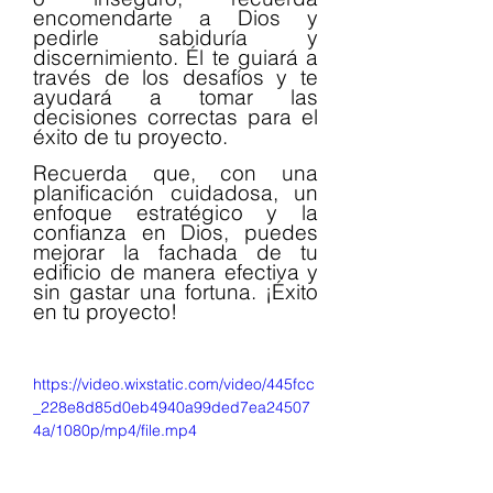
encomendarte a Dios y 
pedirle sabiduría y 
discernimiento. Él te guiará a 
través de los desafíos y te 
ayudará a tomar las 
decisiones correctas para el 
éxito de tu proyecto.
Recuerda que, con una 
planificación cuidadosa, un 
enfoque estratégico y la 
confianza en Dios, puedes 
mejorar la fachada de tu 
edificio de manera efectiva y 
sin gastar una fortuna. ¡Éxito 
en tu proyecto!
https://video.wixstatic.com/video/445fcc
_228e8d85d0eb4940a99ded7ea24507
4a/1080p/mp4/file.mp4