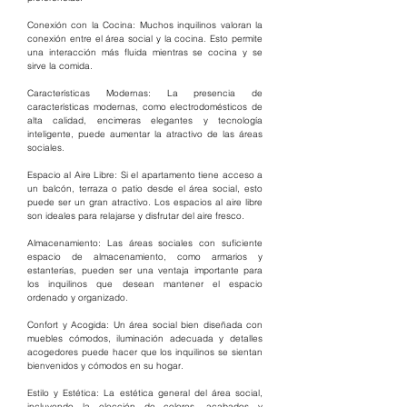
Conexión con la Cocina: Muchos inquilinos valoran la 
conexión entre el área social y la cocina. Esto permite 
una interacción más fluida mientras se cocina y se 
sirve la comida.
Características Modernas: La presencia de 
características modernas, como electrodomésticos de 
alta calidad, encimeras elegantes y tecnología 
inteligente, puede aumentar la atractivo de las áreas 
sociales.
Espacio al Aire Libre: Si el apartamento tiene acceso a 
un balcón, terraza o patio desde el área social, esto 
puede ser un gran atractivo. Los espacios al aire libre 
son ideales para relajarse y disfrutar del aire fresco.
Almacenamiento: Las áreas sociales con suficiente 
espacio de almacenamiento, como armarios y 
estanterías, pueden ser una ventaja importante para 
los inquilinos que desean mantener el espacio 
ordenado y organizado.
Confort y Acogida: Un área social bien diseñada con 
muebles cómodos, iluminación adecuada y detalles 
acogedores puede hacer que los inquilinos se sientan 
bienvenidos y cómodos en su hogar.
Estilo y Estética: La estética general del área social, 
incluyendo la elección de colores, acabados y 