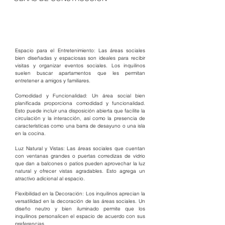
Espacio para el Entretenimiento: Las áreas sociales 
bien diseñadas y espaciosas son ideales para recibir 
visitas y organizar eventos sociales. Los inquilinos 
suelen buscar apartamentos que les permitan 
entretener a amigos y familiares.
Comodidad y Funcionalidad: Un área social bien 
planificada proporciona comodidad y funcionalidad. 
Esto puede incluir una disposición abierta que facilite la 
circulación y la interacción, así como la presencia de 
características como una barra de desayuno o una isla 
en la cocina.
Luz Natural y Vistas: Las áreas sociales que cuentan 
con ventanas grandes o puertas corredizas de vidrio 
que dan a balcones o patios pueden aprovechar la luz 
natural y ofrecer vistas agradables. Esto agrega un 
atractivo adicional al espacio.
Flexibilidad en la Decoración: Los inquilinos aprecian la 
versatilidad en la decoración de las áreas sociales. Un 
diseño neutro y bien iluminado permite que los 
inquilinos personalicen el espacio de acuerdo con sus 
preferencias.