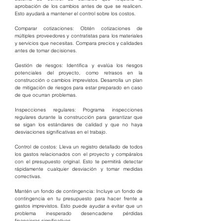
aprobación de los cambios antes de que se realicen. 
Esto ayudará a mantener el control sobre los costos.
Comparar cotizaciones: Obtén cotizaciones de 
múltiples proveedores y contratistas para los materiales 
y servicios que necesitas. Compara precios y calidades 
antes de tomar decisiones.
Gestión de riesgos: Identifica y evalúa los riesgos 
potenciales del proyecto, como retrasos en la 
construcción o cambios imprevistos. Desarrolla un plan 
de mitigación de riesgos para estar preparado en caso 
de que ocurran problemas.
Inspecciones regulares: Programa inspecciones 
regulares durante la construcción para garantizar que 
se sigan los estándares de calidad y que no haya 
desviaciones significativas en el trabajo.
Control de costos: Lleva un registro detallado de todos 
los gastos relacionados con el proyecto y compáralos 
con el presupuesto original. Esto te permitirá detectar 
rápidamente cualquier desviación y tomar medidas 
correctivas.
Mantén un fondo de contingencia: Incluye un fondo de 
contingencia en tu presupuesto para hacer frente a 
gastos imprevistos. Esto puede ayudar a evitar que un 
problema inesperado desencadene pérdidas 
financieras significativas.