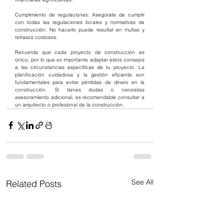
Cumplimiento de regulaciones: Asegúrate de cumplir 
con todas las regulaciones locales y normativas de 
construcción. No hacerlo puede resultar en multas y 
retrasos costosos.
Recuerda que cada proyecto de construcción es 
único, por lo que es importante adaptar estos consejos 
a las circunstancias específicas de tu proyecto. La 
planificación cuidadosa y la gestión eficiente son 
fundamentales para evitar pérdidas de dinero en la 
construcción. Si tienes dudas o necesitas 
asesoramiento adicional, es recomendable consultar a 
un arquitecto o profesional de la construcción.
See All
Related Posts