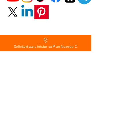
Solicitud para iniciar su Plan Maestro C
Política
de Reembolso:
Políticas de seguridad:
Preguntas frecuentes:
©
2026
Calderon Arquitectos
Arquitectura Concepto Abierto AC
A
EIRL no.
1322999
7
3
Ayudamos a las personas y familias a construir