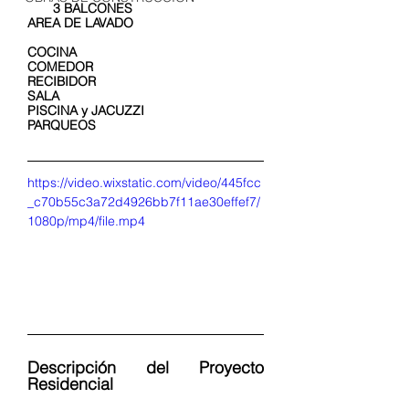
       3 BALCONES
AREA DE LAVADO                                   
COCINA
COMEDOR
RECIBIDOR
SALA
PISCINA y JACUZZI
PARQUEOS
https://video.wixstatic.com/video/445fcc
_c70b55c3a72d4926bb7f11ae30effef7/
1080p/mp4/file.mp4
Descripción del Proyecto 
Residencial       