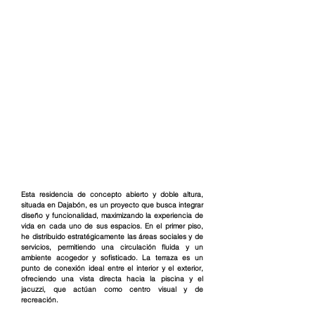
Esta residencia de concepto abierto y doble altura, 
situada en Dajabón, es un proyecto que busca integrar 
diseño y funcionalidad, maximizando la experiencia de 
vida en cada uno de sus espacios. En el primer piso, 
he distribuido estratégicamente las áreas sociales y de 
servicios, permitiendo una circulación fluida y un 
ambiente acogedor y sofisticado. La terraza es un 
punto de conexión ideal entre el interior y el exterior, 
ofreciendo una vista directa hacia la piscina y el 
jacuzzi, que actúan como centro visual y de 
recreación.