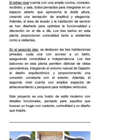
El primer nivel
 cuenta con una amplia cocina, comedor, 
recibidor, y sala, todos pensados para integrarse en un 
espacio abierto que aprovecha la doble altura, 
creando una sensación de amplitud y elegancia. 
Además, el área de lavado y la habitación de servicio 
se han diseñado para optimizar la funcionalidad y 
discreción en el día a día. Los tres baños en esta 
planta proporcionan comodidad tanto a residentes 
como a visitantes.
En el segundo piso
, se destacan las tres habitaciones 
privadas, cada una con acceso a un baño, 
asegurando comodidad e independencia. Los tres 
balcones en esta planta permiten disfrutar de vistas 
panorámicas, integrando el entorno natural de Dajabón 
al diseño arquitectónico y proporcionando una 
conexión constante con el exterior. Además, el 
segundo nivel cuenta con amplios espacios de 
almacenamiento y parqueos para múltiples vehículos.
Este proyecto es una fusión de estilo moderno con 
detalles funcionales, pensado para aquellos que 
buscan un hogar con carácter, comodidad y un diseño 
que inspire.