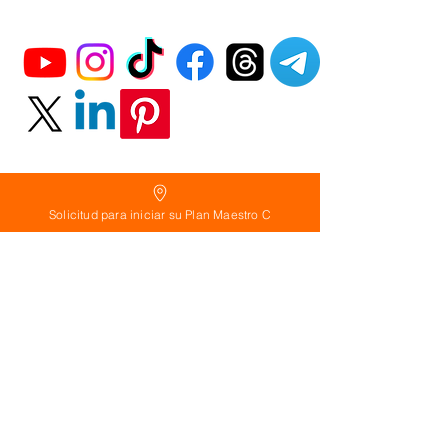
Solicitud para iniciar su Plan Maestro C
Política
de Reembolso:
Políticas de seguridad:
Preguntas frecuentes:
©
2026
Calderon Arquitectos