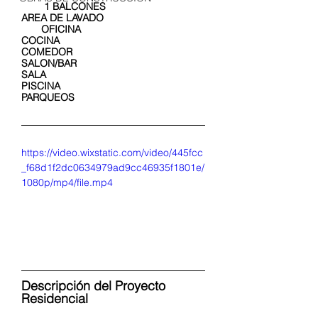
        1 BALCONES
AREA DE LAVADO                                   
       OFICINA
COCINA
COMEDOR
SALON/BAR
SALA
PISCINA
PARQUEOS
https://video.wixstatic.com/video/445fcc
_f68d1f2dc0634979ad9cc46935f1801e/
1080p/mp4/file.mp4
Descripción del Proyecto 
Residencial 