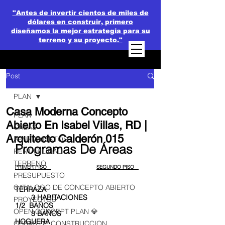
"Antes de invertir cientos de miles de
dólares en construir, primero
diseñamos la mejor estrategia para su
terreno y su proyecto."
Post
PLAN
Casa Moderna Concepto
PLAN
Abierto En Isabel Villas, RD |
CASAS
Arquitecto Calderón 015
APARTAMENTOS
Programas De Áreas
RENTABILIDAD
TERRENO
PRIMER PISO   
SEGUNDO PISO   
PRESUPUESTO
CATALOGO DE CONCEPTO ABIERTO
TERRAZA                                                 
        3 HABITACIONES
PROYECTOS
1/2  BAÑOS                                             
OPEN CONCEPT PLAN 💎
        3 BAÑOS
HOGUERA                                               
OBRAS DE CONSTRUCCION