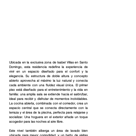
Ubicada en la exclusiva zona de Isabel Villas en Santo 
Domingo, esta residencia redefine la experiencia de 
vivir en un espacio diseñado para el confort y la 
elegancia. Su estructura de doble altura y concepto 
abierto aprovecha al máximo la luz natural y conecta 
cada ambiente con una fluidez visual única. El primer 
piso está diseñado para el entretenimiento y la vida en 
familia: una amplia sala se extiende hacia el salón/bar, 
ideal para recibir y disfrutar de momentos inolvidables. 
La cocina abierta, combinada con el comedor, crea un 
espacio central que se conecta directamente con la 
terraza y el área de la piscina, perfecta para relajarse y 
socializar. Una hoguera en el exterior añade un toque 
acogedor para las noches al aire libre.
Este nivel también alberga un área de lavado bien 
ubicada para mayor comodidad, y un baño de visitas 