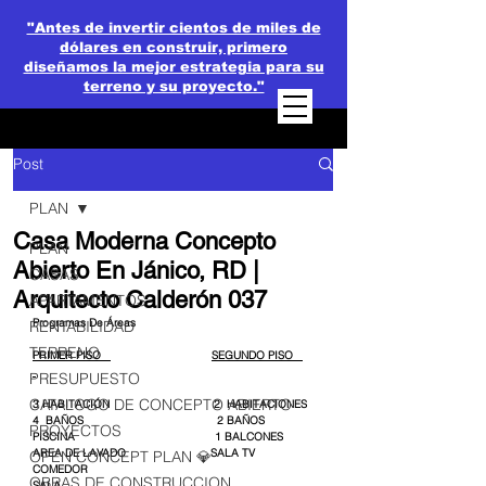
"Antes de invertir cientos de miles de
dólares en construir, primero
diseñamos la mejor estrategia para su
terreno y su proyecto."
Post
PLAN
Casa Moderna Concepto
PLAN
Abierto En Jánico, RD |
CASAS
Arquitecto Calderón 037
APARTAMENTOS
Programas De Áreas
RENTABILIDAD
TERRENO
PRIMER PISO   
SEGUNDO PISO   
PRESUPUESTO
CATALOGO DE CONCEPTO ABIERTO
3 HABITACIÓN                                2  HABITACIONES
4  BAÑOS                                         2 BAÑOS
PROYECTOS
PISCINA                                           1 BALCONES
AREA DE LAVADO                          SALA TV
OPEN CONCEPT PLAN 💎
COMEDOR
OBRAS DE CONSTRUCCION
SALA  