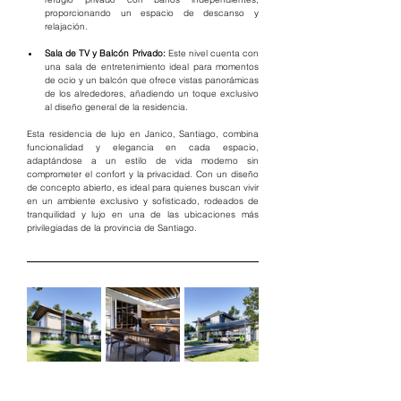
proporcionando un espacio de descanso y 
relajación.
Sala de TV y Balcón Privado:
 Este nivel cuenta con 
una sala de entretenimiento ideal para momentos 
de ocio y un balcón que ofrece vistas panorámicas 
de los alrededores, añadiendo un toque exclusivo 
al diseño general de la residencia.
Esta residencia de lujo en Janico, Santiago, combina 
funcionalidad y elegancia en cada espacio, 
adaptándose a un estilo de vida moderno sin 
comprometer el confort y la privacidad. Con un diseño 
de concepto abierto, es ideal para quienes buscan vivir 
en un ambiente exclusivo y sofisticado, rodeados de 
tranquilidad y lujo en una de las ubicaciones más 
privilegiadas de la provincia de Santiago.