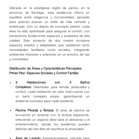
Ubicada en la prestigiosa región de Janico, en la 
provincia de Santiago, esta residencia ofrece un 
equilibrio entre elegancia y funcionalidad, pensado 
para quienes buscan un estilo de vida cómodo y 
sofisticado. Con un diseño de concepto abierto, cada 
área ha sido optimizada para asegurar el confort, con 
transiciones fluidas entre espacios y acabados de alta 
calidad. Este proyecto de dos niveles incorpora 
espacios amplios y adaptables, que satisfacen tanto 
necesidades familiares como sociales, integrando 
ambientes interiores y exteriores en un entorno de lujo 
y comodidad. 
Distribución de Áreas y Características Principales:
Primer Piso: Espacios Sociales y Confort Familiar
3 Habitaciones con 4 Baños 
Completos:
 Diseñadas para brindar privacidad y 
confort, cada habitación en este nivel cuenta con 
un baño completo propio, garantizando un 
ambiente exclusivo para cada residente.
Piscina Privada y Terraza:
 El área de piscina se 
encuentra en armonía con la terraza adyacente, 
ofreciendo un espacio ideal para el descanso y el 
entretenimiento, donde los residentes pueden 
disfrutar del aire libre sin sacrificar la privacidad.
Área de Lavado:
 Estratégicamente ubicada para 