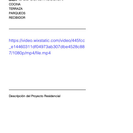
COCINA
TERRAZA
PARQUEOS
RECIBIDOR 
https://video.wixstatic.com/video/445fcc
_e14460311df04973ab307dbe4528c88
7/1080p/mp4/file.mp4
Descripción del Proyecto Residencial   