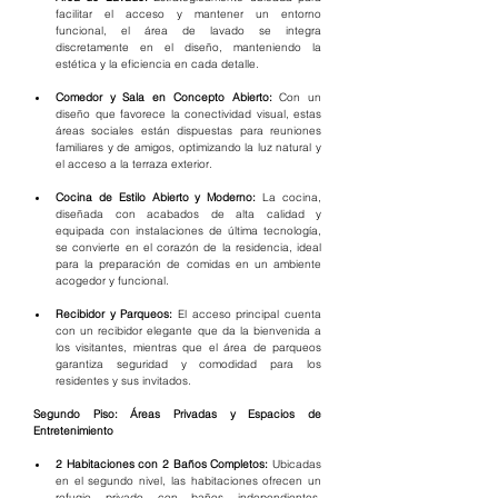
facilitar el acceso y mantener un entorno 
funcional, el área de lavado se integra 
discretamente en el diseño, manteniendo la 
estética y la eficiencia en cada detalle.
Comedor y Sala en Concepto Abierto:
 Con un 
diseño que favorece la conectividad visual, estas 
áreas sociales están dispuestas para reuniones 
familiares y de amigos, optimizando la luz natural y 
el acceso a la terraza exterior.
Cocina de Estilo Abierto y Moderno:
 La cocina, 
diseñada con acabados de alta calidad y 
equipada con instalaciones de última tecnología, 
se convierte en el corazón de la residencia, ideal 
para la preparación de comidas en un ambiente 
acogedor y funcional.
Recibidor y Parqueos:
 El acceso principal cuenta 
con un recibidor elegante que da la bienvenida a 
los visitantes, mientras que el área de parqueos 
garantiza seguridad y comodidad para los 
residentes y sus invitados.
Segundo Piso: Áreas Privadas y Espacios de 
Entretenimiento
2 Habitaciones con 2 Baños Completos:
 Ubicadas 
en el segundo nivel, las habitaciones ofrecen un 
refugio privado con baños independientes, 