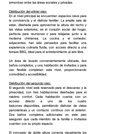
armonioso entre las áreas sociales y privadas.
Distribución del primer piso:
En el nivel principal se encuentran espacios clave para 
la convivencia y el disfrute familiar. La amplia sala de 
estar, diseñada para aprovechar la altura del techo y 
las vistas exteriores, es el corazón social del hogar, 
perfecta para reuniones o para relajarse junto a la 
moderna chimenea. La cocina y el comedor, 
adyacentes, han sido pensados para facilitar una 
experiencia culinaria fluida, con acceso directo a una 
terraza BBQ, ideal para el entretenimiento al aire libre.
Un área de lavado convenientemente ubicada, dos 
baños completos, y una habitación de invitados o para 
uso flexible completan este nivel, proporcionando 
comodidad y accesibilidad.
Distribución del segundo piso:
El segundo nivel está reservado para el descanso y la 
privacidad, con tres habitaciones diseñadas para el 
máximo confort. Cada habitación cuenta con un 
acceso directo a uno de los cuatro 
balcones disponibles, permitiendo disfrutar de vistas 
panorámicas y un contacto continuo con el exterior. 
Dos baños completos adicionales en este piso 
aseguran que cada miembro de la familia o invitados 
cuenten con su propio espacio.
El concepto de doble altura conecta visualmente los 