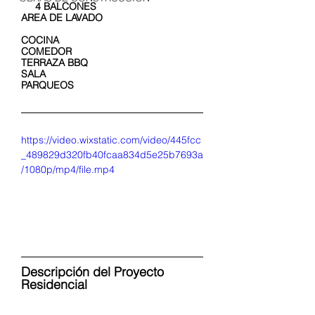
     4 BALCONES
AREA DE LAVADO                                   
COCINA
COMEDOR
TERRAZA BBQ
SALA
PARQUEOS
https://video.wixstatic.com/video/445fcc
_489829d320fb40fcaa834d5e25b7693a
/1080p/mp4/file.mp4
Descripción del Proyecto 
Residencial 