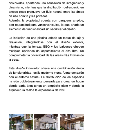
dos niveles, aportando una sensación de integración y 
dinamismo, mientras que la distribución del espacio en 
ambos pisos promueve un flujo natural entre las áreas 
de uso común y las privadas.
Además, la propiedad cuenta con parqueos amplios, 
con capacidad para varios vehículos, lo que añade un 
elemento de funcionalidad sin sacrificar el diseño.
La inclusión de una piscina añade un toque de lujo y 
relajación, integrándose con el diseño exterior, 
mientras que la terraza BBQ y los balcones ofrecen 
múltiples opciones de esparcimiento al aire libre, sin 
comprometer la privacidad de las áreas más íntimas de 
la casa.
Este diseño innovador ofrece una combinación única 
de funcionalidad, estilo moderno y una fuerte conexión 
con el entorno natural. La distribución de los espacios 
ha sido cuidadosamente pensada para crear un hogar 
donde cada área tenga un propósito claro y donde la 
arquitectura realce la experiencia de vivir.