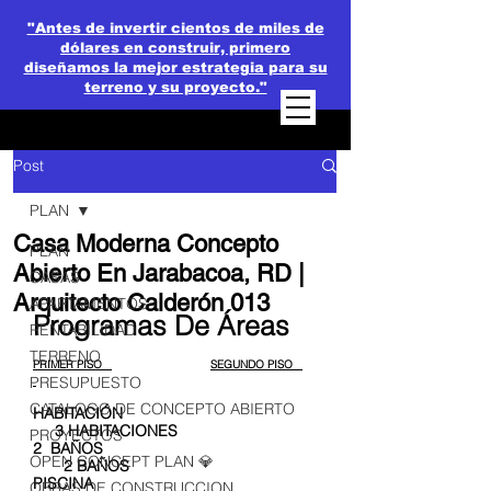
"Antes de invertir cientos de miles de
dólares en construir, primero
diseñamos la mejor estrategia para su
terreno y su proyecto."
Post
PLAN
Casa Moderna Concepto
PLAN
Abierto En Jarabacoa, RD |
CASAS
Arquitecto Calderón 013
APARTAMENTOS
Programas De Áreas
RENTABILIDAD
TERRENO
PRIMER PISO   
SEGUNDO PISO   
PRESUPUESTO
CATALOGO DE CONCEPTO ABIERTO
HABITACIÓN                                            
     3 HABITACIONES
PROYECTOS
2  BAÑOS                                                
OPEN CONCEPT PLAN 💎
       2 BAÑOS
PISCINA                                                   
OBRAS DE CONSTRUCCION