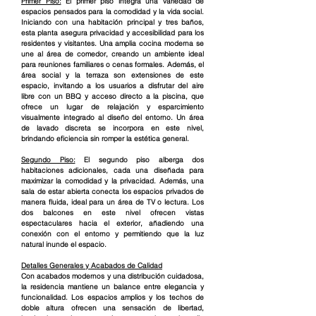
Primer Piso:
 El primer piso integra una variedad de 
espacios pensados para la comodidad y la vida social. 
Iniciando con una habitación principal y tres baños, 
esta planta asegura privacidad y accesibilidad para los 
residentes y visitantes. Una amplia cocina moderna se 
une al área de comedor, creando un ambiente ideal 
para reuniones familiares o cenas formales. Además, el 
área social y la terraza son extensiones de este 
espacio, invitando a los usuarios a disfrutar del aire 
libre con un BBQ y acceso directo a la piscina, que 
ofrece un lugar de relajación y esparcimiento 
visualmente integrado al diseño del entorno. Un área 
de lavado discreta se incorpora en este nivel, 
brindando eficiencia sin romper la estética general.
Segundo Piso:
 El segundo piso alberga dos 
habitaciones adicionales, cada una diseñada para 
maximizar la comodidad y la privacidad. Además, una 
sala de estar abierta conecta los espacios privados de 
manera fluida, ideal para un área de TV o lectura. Los 
dos balcones en este nivel ofrecen vistas 
espectaculares hacia el exterior, añadiendo una 
conexión con el entorno y permitiendo que la luz 
natural inunde el espacio.
Detalles Generales y Acabados de Calidad
Con acabados modernos y una distribución cuidadosa, 
la residencia mantiene un balance entre elegancia y 
funcionalidad. Los espacios amplios y los techos de 
doble altura ofrecen una sensación de libertad, 