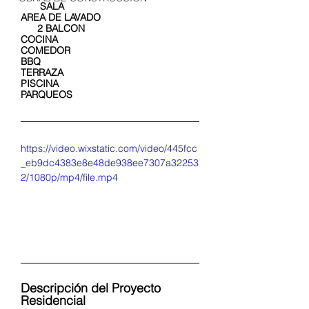
       SALA
AREA DE LAVADO                                   
      2 BALCON
COCINA
COMEDOR
BBQ
TERRAZA
PISCINA
PARQUEOS
https://video.wixstatic.com/video/445fcc
_eb9dc4383e8e48de938ee7307a32253
2/1080p/mp4/file.mp4
Descripción del Proyecto 
Residencial