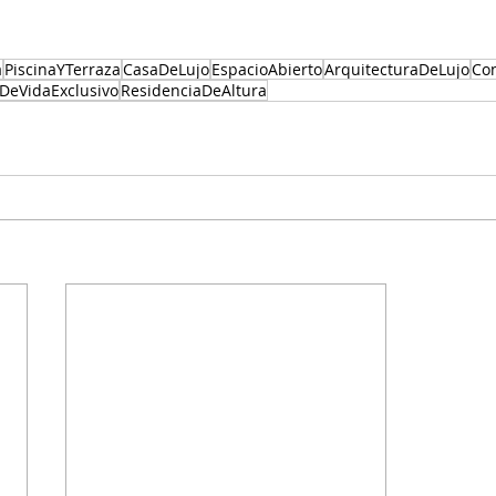
a
PiscinaYTerraza
CasaDeLujo
EspacioAbierto
ArquitecturaDeLujo
Con
oDeVidaExclusivo
ResidenciaDeAltura