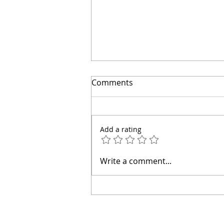
Comments
Add a rating
Casa Moderna Concepto
Write a comment...
Abierto En Vista Cana, RD |
Arquitecto Calderón 063