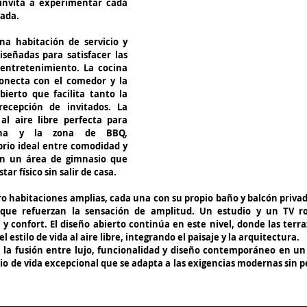
invita a experimentar cada 
rada.
na habitación de servicio y 
eñadas para satisfacer las 
 entretenimiento. La cocina 
necta con el comedor y la 
bierto que facilita tanto la 
ecepción de invitados. La 
l aire libre perfecta para 
cina y la zona de BBQ, 
brio ideal entre comodidad y 
n un área de gimnasio que 
ar físico sin salir de casa.
ro habitaciones amplias, cada una con su propio baño y balcón privad
 que refuerzan la sensación de amplitud. Un estudio y un TV r
 y confort. El diseño abierto continúa en este nivel, donde las terraz
stilo de vida al aire libre, integrando el paisaje y la arquitectura.
 la fusión entre lujo, funcionalidad y diseño contemporáneo en un 
 de vida excepcional que se adapta a las exigencias modernas sin per