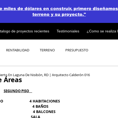
de miles de dólares en construir, primero diseñamos
terreno y su proyecto."
talogo de proyectos recientes
Testimoniales
¿Como se realiza 
RENTABILIDAD
TERRENO
PRESUPUESTO
PROYECTOS
OPEN CONCEPT PLAN 💎
rto En Laguna De Nisibón, RD | Arquitecto Calderón 016
 Áreas
SEGUNDO PISO    
                      4 HABITACIONES
                               4 BAÑOS
                                4 BALCONES
                         SALA