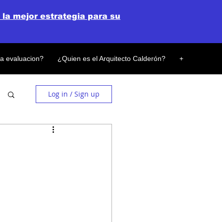
 la mejor estrategia para su
la evaluacion?
¿Quien es el Arquitecto Calderón?
+
Log in / Sign up