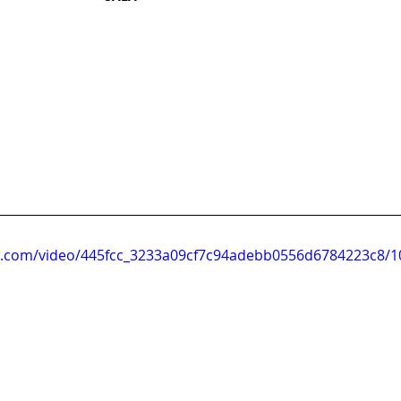
tic.com/video/445fcc_3233a09cf7c94adebb0556d6784223c8/1