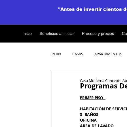
"Antes de invertir cientos 
Inicio
Beneficios al iniciar
Proceso y precios
Ca
PLAN
CASAS
APARTAMENTOS
CATALOGO DE CONCEPTO ABIERTO
Casa Moderna Concepto Abie
Programas De
PRIMER PISO   
OBRAS DE CONSTRUCCION
HABITACIÓN DE SERVICIO   
3  BAÑOS                         
OFICINA                          
AREA DE LAVADO                