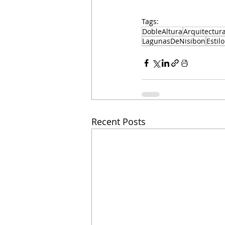
Tags:
DobleAltura
Arquitectur
LagunasDeNisibon
Estil
Recent Posts