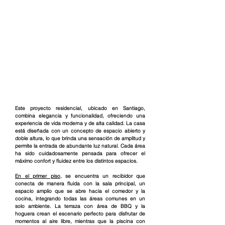
Este proyecto residencial, ubicado en Santiago, 
combina elegancia y funcionalidad, ofreciendo una 
experiencia de vida moderna y de alta calidad. La casa 
está diseñada con un concepto de espacio abierto y 
doble altura, lo que brinda una sensación de amplitud y 
permite la entrada de abundante luz natural. Cada área 
ha sido cuidadosamente pensada para ofrecer el 
máximo confort y fluidez entre los distintos espacios.
En el primer piso
, se encuentra un recibidor que 
conecta de manera fluida con la sala principal, un 
espacio amplio que se abre hacia el comedor y la 
cocina, integrando todas las áreas comunes en un 
solo ambiente. La terraza con área de BBQ y la 
hoguera crean el escenario perfecto para disfrutar de 
momentos al aire libre, mientras que la piscina con 