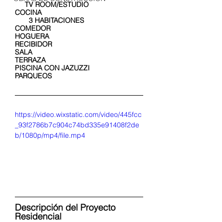
     TV ROOM/ESTUDIO
COCINA                                                   
       3 HABITACIONES
COMEDOR
HOGUERA
RECIBIDOR
SALA
TERRAZA
PISCINA CON JAZUZZI
PARQUEOS
https://video.wixstatic.com/video/445fcc
_93f2786b7c904c74bd335e91408f2de
b/1080p/mp4/file.mp4
Descripción del Proyecto 
Residencial