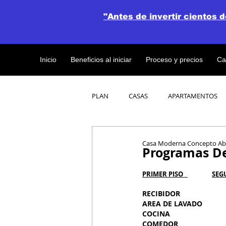
"Antes de invertir cientos 
Inicio
Beneficios al iniciar
Proceso y precios
Ca
PLAN
CASAS
APARTAMENTOS
CATALOGO DE CONCEPTO ABIERTO
Casa Moderna Concepto Abi
Programas De
PRIMER PISO   
SEGU
OBRAS DE CONSTRUCCION
RECIBIDOR                   
AREA DE LAVADO            
COCINA                        
COMEDOR                      