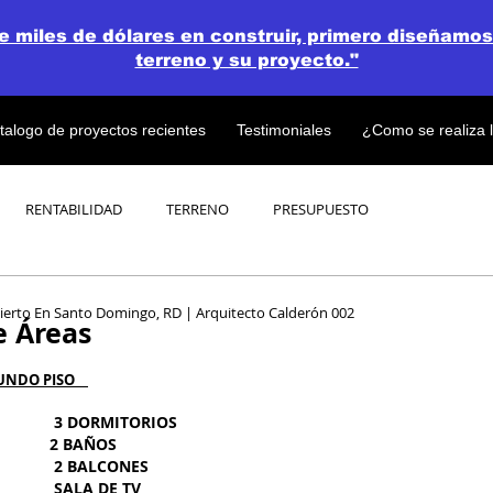
de miles de dólares en construir, primero diseñamos
terreno y su proyecto."
talogo de proyectos recientes
Testimoniales
¿Como se realiza 
RENTABILIDAD
TERRENO
PRESUPUESTO
PROYECTOS
OPEN CONCEPT PLAN 💎
erto En Santo Domingo, RD | Arquitecto Calderón 002
 Áreas
NDO PISO    
                3 DORMITORIOS
           2 BAÑOS
                2 BALCONES
              SALA DE TV