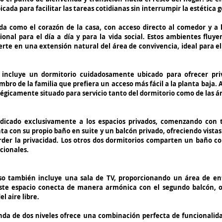
ada para facilitar las tareas cotidianas sin interrumpir la estética g
da como el corazón de la casa, con acceso directo al comedor y a l
onal para el día a día y para la vida social. Estos ambientes fluyen
erte en una extensión natural del área de convivencia, ideal para e
 incluye un dormitorio cuidadosamente ubicado para ofrecer priva
ro de la familia que prefiera un acceso más fácil a la planta baja.
gicamente situado para servicio tanto del dormitorio como de las ár
dicado exclusivamente a los espacios privados, comenzando con tr
ta con su propio baño en suite y un balcón privado, ofreciendo vista
rder la privacidad. Los otros dos dormitorios comparten un baño c
cionales.
iso también incluye una sala de TV, proporcionando un área de en
Este espacio conecta de manera armónica con el segundo balcón, o
l aire libre.
enda de dos niveles ofrece una combinación perfecta de funcionalidad