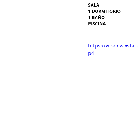
SALA
1 DORMITORIO
1 BAÑO
PISCINA
https://video.wixsta
p4