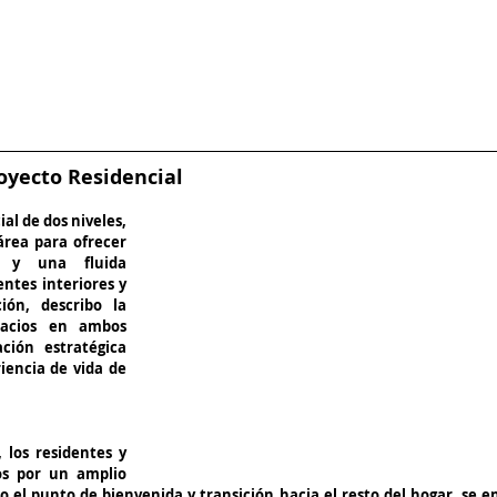
oyecto Residencial
al de dos niveles, 
rea para ofrecer 
d y una fluida 
ntes interiores y 
ión, describo la 
pacios en ambos 
ción estratégica 
encia de vida de 
 los residentes y 
os por un amplio 
o el punto de bienvenida y transición hacia el resto del hogar.
 se
 e