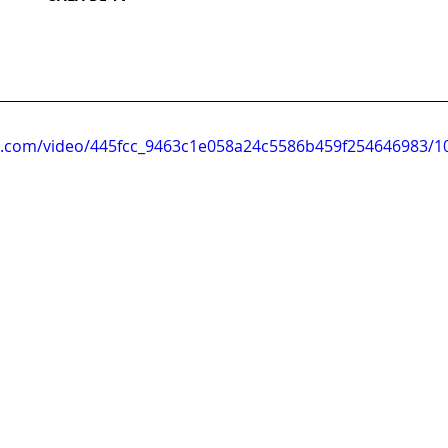
tic.com/video/445fcc_9463c1e058a24c5586b459f254646983/1