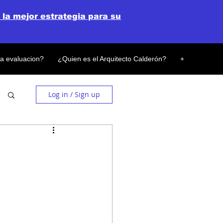
 la mejor estrategia para su
la evaluacion?
¿Quien es el Arquitecto Calderón?
+
Log in / Sign up