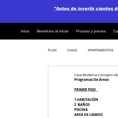
"Antes de invertir cientos 
Inicio
Beneficios al iniciar
Proceso y precios
Ca
PLAN
CASAS
APARTAMENTOS
CATALOGO DE CONCEPTO ABIERTO
Casa Moderna Concepto Abie
Programas De Áreas
PRIMER PISO   
OBRAS DE CONSTRUCCION
1 HABITACIÓN                      
2  BAÑOS                               
PISCINA                                 
AREA DE LAVADO                  