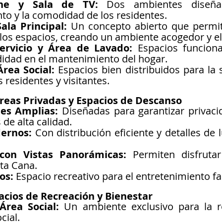
ne y Sala de TV:
 Dos ambientes diseña
to y la comodidad de los residentes.
la Principal:
 Un concepto abierto que permite
 los espacios, creando un ambiente acogedor y e
ervicio y Área de Lavado:
 Espacios funciona
dad en el mantenimiento del hogar.
rea Social:
 Espacios bien distribuidos para la s
s residentes y visitantes.
reas Privadas y Espacios de Descanso
nes Amplias:
 Diseñadas para garantizar privacid
de alta calidad.
ernos:
 Con distribución eficiente y detalles de 
con Vistas Panorámicas:
 Permiten disfrutar
sta Cana.
os:
 Espacio recreativo para el entretenimiento fa
pacios de Recreación y Bienestar
Área Social:
 Un ambiente exclusivo para la re
cial.