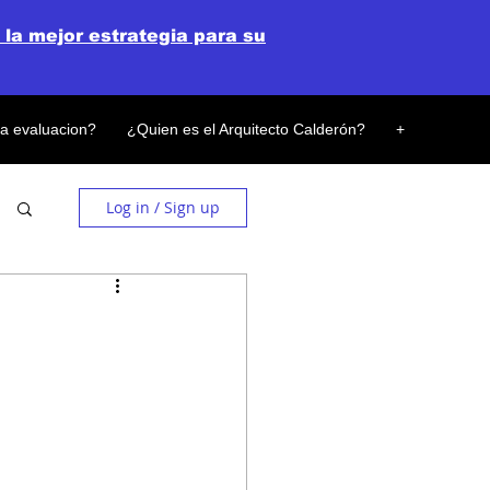
 la mejor estrategia para su
la evaluacion?
¿Quien es el Arquitecto Calderón?
+
Log in / Sign up