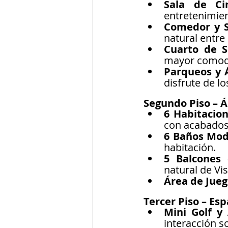
Sala de Ci
entretenimien
Comedor y Sa
natural entre
Cuarto de S
mayor comodi
Parqueos y Á
disfrute de lo
Segundo Piso – Á
6 Habitacio
con acabados 
6 Baños Mod
habitación.
5 Balcones 
natural de Vi
Área de Jueg
Tercer Piso – Es
Mini Golf y 
interacción so