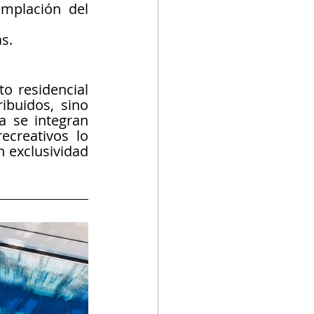
mplación del 
s.
o residencial 
buidos, sino 
 se integran 
creativos lo 
 exclusividad 