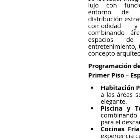
lujo con funci
entorno de a
distribución estra
comodidad y 
combinando áre
espacios de 
entretenimiento, 
concepto arquitec
Programación de 
Primer Piso – Es
Habitación P
a las áreas 
elegante.
Piscina y T
combinando u
para el desca
Cocinas Fría
experiencia cu