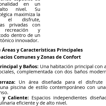
onalidad en un 
lto nivel. Su 
tégica maximiza la 
el disfrute, 
as privadas con 
recreación y 
todo dentro de un 
tónico innovador.
Áreas y Características Principales
pacios Comunes y Zonas de Confort
rincipal y Baños:
 Una habitación principal con a
sociales, complementada con dos baños modern
erraza:
 Un área diseñada para el disfrute al
na piscina de estilo contemporáneo con una t
nso.
 y Caliente:
 Espacios independientes diseña
linaria eficiente y de alto nivel.