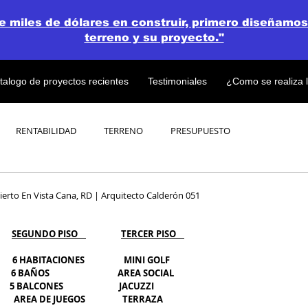
de miles de dólares en construir, primero diseñamos
terreno y su proyecto."
talogo de proyectos recientes
Testimoniales
¿Como se realiza 
RENTABILIDAD
TERRENO
PRESUPUESTO
PROYECTOS
OPEN CONCEPT PLAN 💎
rto En Vista Cana, RD | Arquitecto Calderón 051
SEGUNDO PISO    
TERCER PISO    
         6 HABITACIONES                   MINI GOLF
          6 BAÑOS                                 AREA SOCIAL
          5 BALCONES                           JACUZZI
        AREA DE JUEGOS                  TERRAZA