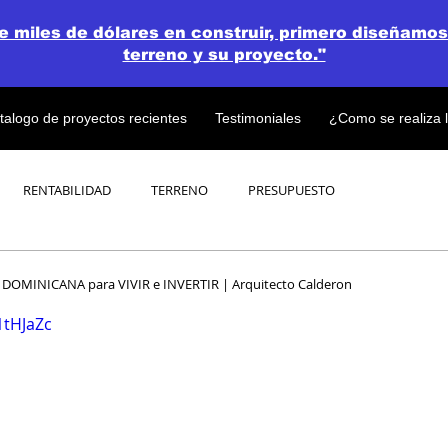
de miles de dólares en construir, primero diseñamos
terreno y su proyecto."
talogo de proyectos recientes
Testimoniales
¿Como se realiza 
RENTABILIDAD
TERRENO
PRESUPUESTO
PROYECTOS
OPEN CONCEPT PLAN 💎
DOMINICANA para VIVIR e INVERTIR | Arquitecto Calderon
1tHJaZc