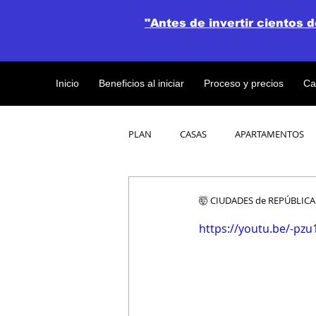
"Antes de invertir cientos 
Inicio
Beneficios al iniciar
Proceso y precios
Ca
PLAN
CASAS
APARTAMENTOS
CATALOGO DE CONCEPTO ABIERTO
🤯 CIUDADES de REPÚBLICA 
https://youtu.be/-pzu
OBRAS DE CONSTRUCCION