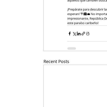
aquellos que también buscan 
¡Prepárate para descubrir l
esperan! 🌴🏙💼 No importa 
impresionante, República D
este paraíso caribeño!
Recent Posts