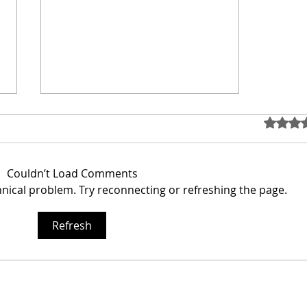
Rated 0 out
Couldn’t Load Comments
chnical problem. Try reconnecting or refreshing the page.
Refresh
👋 Hola, soy el arquitecto
Calderón.