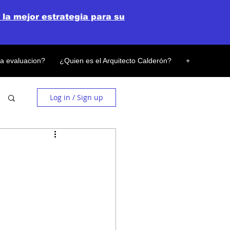
 la mejor estrategia para su
la evaluacion?
¿Quien es el Arquitecto Calderón?
+
Log in / Sign up