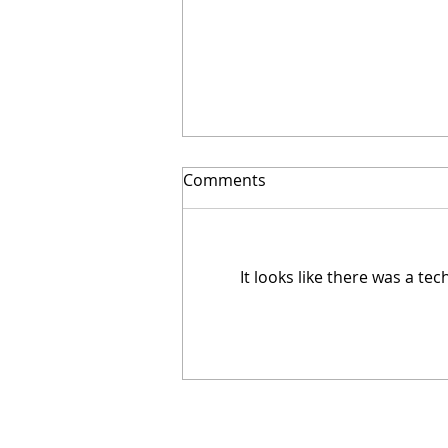
El secreto para ahorrar
Comments
miles | Arquitecto Calderon
It looks like there was a te