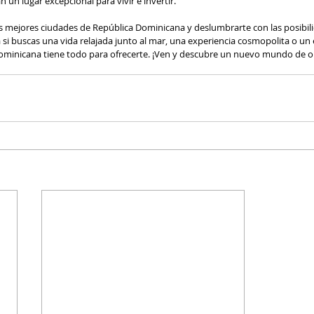
un lugar excepcional para vivir e invertir.
as mejores ciudades de República Dominicana y deslumbrarte con las posibil
si buscas una vida relajada junto al mar, una experiencia cosmopolita o un 
ominicana tiene todo para ofrecerte. ¡Ven y descubre un nuevo mundo de 