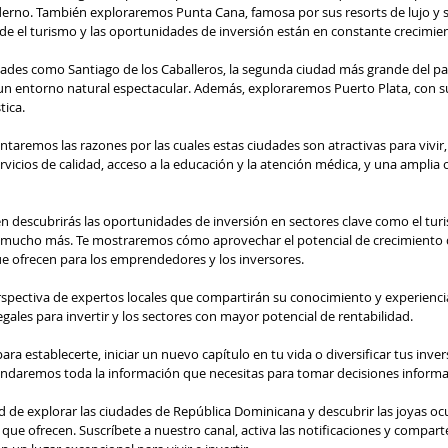
derno. También exploraremos Punta Cana, famosa por sus resorts de lujo y 
de el turismo y las oportunidades de inversión están en constante crecimie
ades como Santiago de los Caballeros, la segunda ciudad más grande del pa
n entorno natural espectacular. Además, exploraremos Puerto Plata, con su
tica.
entaremos las razones por las cuales estas ciudades son atractivas para vivir,
vicios de calidad, acceso a la educación y la atención médica, y una amplia o
n descubrirás las oportunidades de inversión en sectores clave como el turis
a y mucho más. Te mostraremos cómo aprovechar el potencial de crecimiento 
ue ofrecen para los emprendedores y los inversores.
spectiva de expertos locales que compartirán su conocimiento y experienci
legales para invertir y los sectores con mayor potencial de rentabilidad.
ra establecerte, iniciar un nuevo capítulo en tu vida o diversificar tus inver
brindaremos toda la información que necesitas para tomar decisiones informa
 de explorar las ciudades de República Dominicana y descubrir las joyas ocul
que ofrecen. Suscríbete a nuestro canal, activa las notificaciones y compart