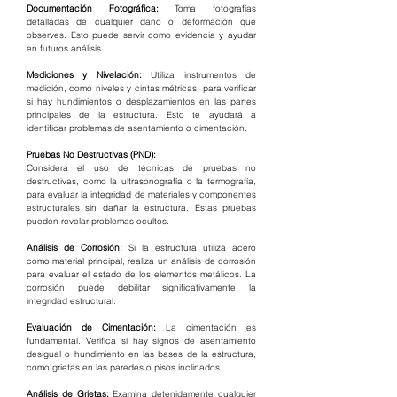
Documentación Fotográfica:
 Toma fotografías 
detalladas de cualquier daño o deformación que 
observes. Esto puede servir como evidencia y ayudar 
en futuros análisis.
Mediciones y Nivelación:
 Utiliza instrumentos de 
medición, como niveles y cintas métricas, para verificar 
si hay hundimientos o desplazamientos en las partes 
principales de la estructura. Esto te ayudará a 
identificar problemas de asentamiento o cimentación.
Pruebas No Destructivas (PND):
Considera el uso de técnicas de pruebas no 
destructivas, como la ultrasonografía o la termografía, 
para evaluar la integridad de materiales y componentes 
estructurales sin dañar la estructura. Estas pruebas 
pueden revelar problemas ocultos.
Análisis de Corrosión:
 Si la estructura utiliza acero 
como material principal, realiza un análisis de corrosión 
para evaluar el estado de los elementos metálicos. La 
corrosión puede debilitar significativamente la 
integridad estructural.
Evaluación de Cimentación:
 La cimentación es 
fundamental. Verifica si hay signos de asentamiento 
desigual o hundimiento en las bases de la estructura, 
como grietas en las paredes o pisos inclinados.
Análisis de Grietas:
 Examina detenidamente cualquier 