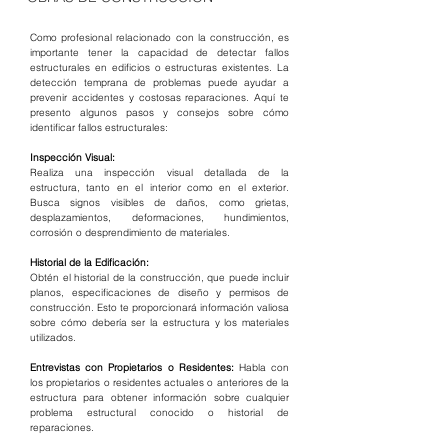
Como profesional relacionado con la construcción, es 
importante tener la capacidad de detectar fallos 
estructurales en edificios o estructuras existentes. La 
detección temprana de problemas puede ayudar a 
prevenir accidentes y costosas reparaciones. Aquí te 
presento algunos pasos y consejos sobre cómo 
identificar fallos estructurales:
Inspección Visual:
Realiza una inspección visual detallada de la 
estructura, tanto en el interior como en el exterior. 
Busca signos visibles de daños, como grietas, 
desplazamientos, deformaciones, hundimientos, 
corrosión o desprendimiento de materiales.
Historial de la Edificación:
Obtén el historial de la construcción, que puede incluir 
planos, especificaciones de diseño y permisos de 
construcción. Esto te proporcionará información valiosa 
sobre cómo debería ser la estructura y los materiales 
utilizados.
Entrevistas con Propietarios o Residentes:
 Habla con 
los propietarios o residentes actuales o anteriores de la 
estructura para obtener información sobre cualquier 
problema estructural conocido o historial de 
reparaciones.