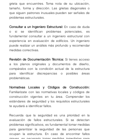
grieta que encuentres. Toma nota de su ubicación, 
tamaño, forma y dirección. Las grietas diagonales o 
que siguen patrones inusuales pueden ser señales de 
problemas estructurales.
Consultar a un Ingeniero Estructural: 
En caso de duda 
o si se identifican problemas potenciales, es 
fundamental consultar a un ingeniero estructural con 
experiencia en evaluación de edificios. Un ingeniero 
puede realizar un análisis más profundo y recomendar 
medidas correctivas.
Revisión de Documentación Técnica:
 Si tienes acceso 
a los planos originales y documentos de diseño, 
compáralos con la condición actual de la estructura 
para identificar discrepancias o posibles áreas 
problemáticas.
Normativas Locales y Códigos de Construcción:
Familiarízate con las normativas locales y códigos de 
construcción vigentes en tu área. Comprender los 
estándares de seguridad y los requisitos estructurales 
te ayudará a identificar fallos.
Recuerda que la seguridad es una prioridad en la 
evaluación de fallos estructurales. Si se detectan 
problemas significativos, es fundamental tomar medidas 
para garantizar la seguridad de las personas que 
ocupan la estructura. En caso de encontrar fallos 
graves, es necesario tomar medidas inmediatas para 