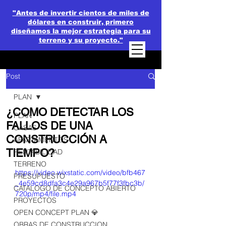
"Antes de invertir cientos de miles de
dólares en construir, primero
diseñamos la mejor estrategia para su
terreno y su proyecto."
Post
PLAN
¿COMO DETECTAR LOS
PLAN
FALLOS DE UNA
CASAS
CONSTRUCCIÓN A
APARTAMENTOS
TIEMPO?
RENTABILIDAD
TERRENO
https://video.wixstatic.com/video/bfb467
PRESUPUESTO
_4e59cd8dfa3c4e29a967b5f77f3fbc3b/
CATALOGO DE CONCEPTO ABIERTO
720p/mp4/file.mp4
PROYECTOS
OPEN CONCEPT PLAN 💎
OBRAS DE CONSTRUCCION