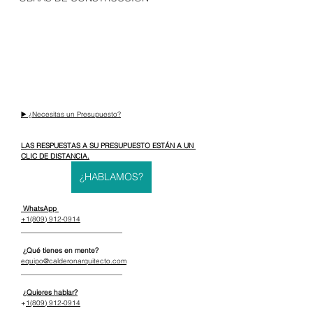
▶️ ¿Necesitas un Presupuesto?
LAS RESPUESTAS A SU PRESUPUESTO ESTÁN A UN 
CLIC DE DISTANCIA.
¿HABLAMOS?
 WhatsApp 
+1(809) 912-0914
_____________________________
 ¿Qué tienes en mente?
equipo@calderonarquitecto.com
_____________________________
¿Quieres hablar?
+
1(809) 912-0914