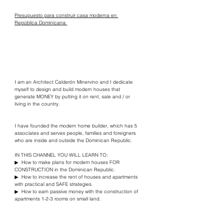
Presupuesto para construir casa moderna en 
República Dominicana 
I am an Architect Calderón Minervino and I dedicate 
myself to design and build modern houses that 
generate MONEY by putting it on rent, sale and / or 
living in the country.
I have founded the modern home builder, which has 5 
associates and serves people, families and foreigners 
who are inside and outside the Dominican Republic.
IN THIS CHANNEL YOU WILL LEARN TO:
▶ ️ How to make plans for modern houses FOR 
CONSTRUCTION in the Dominican Republic.
▶ ️ How to increase the rent of houses and apartments 
with practical and SAFE strategies.
▶ ️ How to earn passive money with the construction of 
apartments 1-2-3 rooms on small land.