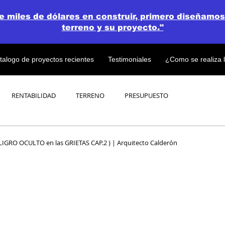
de miles de dólares en construir, primero diseñamos
terreno y su proyecto."
talogo de proyectos recientes
Testimoniales
¿Como se realiza 
RENTABILIDAD
TERRENO
PRESUPUESTO
PROYECTOS
OPEN CONCEPT PLAN 💎
IGRO OCULTO en las GRIETAS CAP.2 ) | Arquitecto Calderón