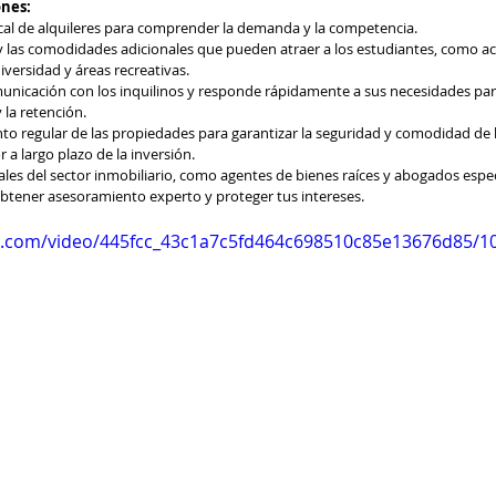
nes:
cal de alquileres para comprender la demanda y la competencia.
y las comodidades adicionales que pueden atraer a los estudiantes, como ac
niversidad y áreas recreativas.
icación con los inquilinos y responde rápidamente a sus necesidades par
y la retención.
o regular de las propiedades para garantizar la seguridad y comodidad de lo
 a largo plazo de la inversión.
les del sector inmobiliario, como agentes de bienes raíces y abogados espec
btener asesoramiento experto y proteger tus intereses.
tic.com/video/445fcc_43c1a7c5fd464c698510c85e13676d85/1