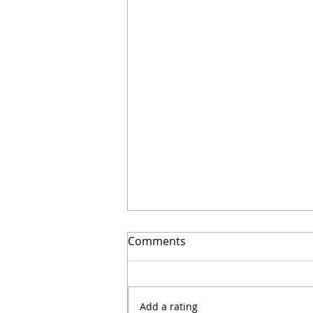
🔴Cuidado: este error hace
Comments
que el agua entre a tu casa
| Arquitecto Calderón
Add a rating