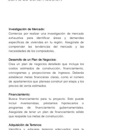
Investigación de Mercado:
Comienza por realizar una investigación de mercado 
exhaustiva para identificar áreas y demandas 
específicas de viviendas en tu región. Asegúrate de 
comprender las tendencias del mercado y las 
necesidades de los compradores.
Desarrollo de un Plan de Negocios:
Crea un plan de negocios detallado que incluya los 
costos estimados de construcción, financiamiento, 
cronogramas y proyecciones de ingresos. Deberás 
establecer metas financieras claras, como el número 
de apartamentos que planeas construir por etapa y los 
precios de venta estimados.
Financiamiento:
Busca financiamiento para tu proyecto. Esto puede 
incluir inversionistas, préstamos hipotecarios o 
programas de financiamiento gubernamentales. 
Asegúrate de tener un plan de financiamiento sólido 
que respalde tus metas de construcción.
Adquisición de Terrenos:
Identifica y adquiere terrenos adecuados para la 