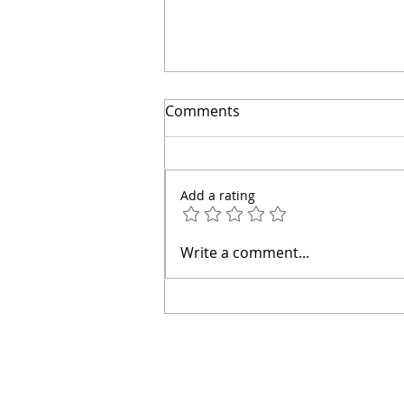
🔴Cuidado: este error hace
Comments
que el agua entre a tu casa
| Arquitecto Calderón
Add a rating
Write a comment...