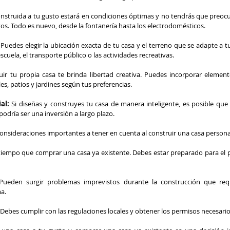
onstruida a tu gusto estará en condiciones óptimas y no tendrás que preoc
s. Todo es nuevo, desde la fontanería hasta los electrodomésticos.
 Puedes elegir la ubicación exacta de tu casa y el terreno que se adapte a 
escuela, el transporte público o las actividades recreativas.
uir tu propia casa te brinda libertad creativa. Puedes incorporar element
s, patios y jardines según tus preferencias.
al: 
Si diseñas y construyes tu casa de manera inteligente, es posible que
podría ser una inversión a largo plazo.
nsideraciones importantes a tener en cuenta al construir una casa persona
tiempo que comprar una casa ya existente. Debes estar preparado para el pr
Pueden surgir problemas imprevistos durante la construcción que requ
a. 
 Debes cumplir con las regulaciones locales y obtener los permisos necesario