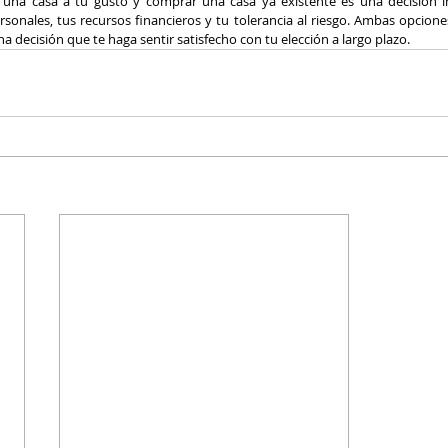
r una casa a tu gusto y comprar una casa ya existente es una decisión 
sonales, tus recursos financieros y tu tolerancia al riesgo. Ambas opciones
 decisión que te haga sentir satisfecho con tu elección a largo plazo.