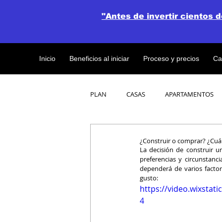
"Antes de invertir cientos 
Inicio
Beneficios al iniciar
Proceso y precios
Ca
PLAN
CASAS
APARTAMENTOS
CATALOGO DE CONCEPTO ABIERTO
¿Construir o comprar? ¿Cuál
La decisión de construir u
preferencias y circunstanci
dependerá de varios factor
OBRAS DE CONSTRUCCION
gusto:
https://video.wixsta
4