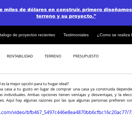
de miles de dólares en construir, primero diseñamos
terreno y su proyecto."
talogo de proyectos recientes
Testimoniales
¿Como se realiza 
RENTABILIDAD
TERRENO
PRESUPUESTO
PROYECTOS
OPEN CONCEPT PLAN 💎
 es la mejor opción para tu hogar ideal?
na casa a tu gusto en lugar de comprar una casa ya construida depende 
as individuales. Ambas opciones tienen ventajas y desventajas, y la elecc
es. Aquí hay algunas razones por las que algunas personas prefieren con
tic.com/video/bfb467_5497c446e8ea4870bb6cfbc16c20ac77/