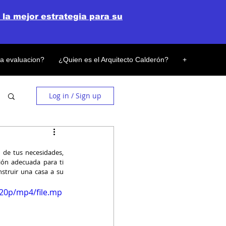
 la mejor estrategia para su
la evaluacion?
¿Quien es el Arquitecto Calderón?
+
Log in / Sign up
de tus necesidades, 
ión adecuada para ti 
struir una casa a su 
720p/mp4/file.mp