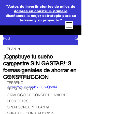
"Antes de invertir cientos de miles de
dólares en construir, primero
diseñamos la mejor estrategia para su
terreno y su proyecto."
Post
PLAN
¡Construye tu sueño
PLAN
campestre SIN GASTAR!: 3
CASAS
formas geniales de ahorrar en
APARTAMENTOS
CONSTRUCCION
RENTABILIDAD
TERRENO
https://youtu.be/bYG0IwQodl4
PRESUPUESTO
CATALOGO DE CONCEPTO ABIERTO
PROYECTOS
OPEN CONCEPT PLAN 💎
OBRAS DE CONSTRUCCION