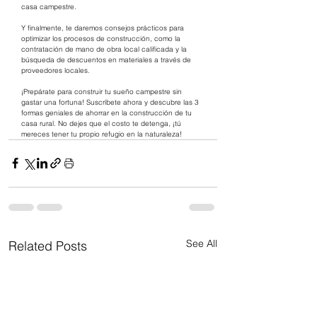
casa campestre.
Y finalmente, te daremos consejos prácticos para 
optimizar los procesos de construcción, como la 
contratación de mano de obra local calificada y la 
búsqueda de descuentos en materiales a través de 
proveedores locales.
¡Prepárate para construir tu sueño campestre sin 
gastar una fortuna! Suscríbete ahora y descubre las 3 
formas geniales de ahorrar en la construcción de tu 
casa rural. No dejes que el costo te detenga, ¡tú 
mereces tener tu propio refugio en la naturaleza!
See All
Related Posts