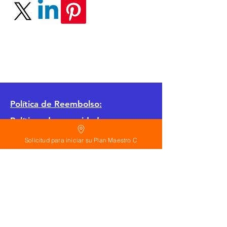
Política
de Reembolso:
Políticas de seguridad:
Preguntas frecuentes:
Solicitud para iniciar su Plan Maestro C
©
2026
Calderon Arquitectos
Arquitectura Concepto Abierto AC
A
EIRL no.
1322999
7
3
Ayudamos a las personas y familias a construir
su casa moderna o a desarrollar apartamentos