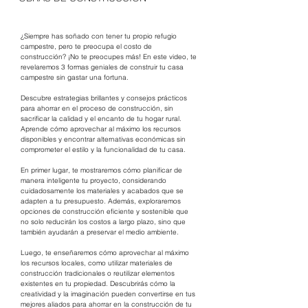
¿Siempre has soñado con tener tu propio refugio 
campestre, pero te preocupa el costo de 
construcción? ¡No te preocupes más! En este video, te 
revelaremos 3 formas geniales de construir tu casa 
campestre sin gastar una fortuna.
Descubre estrategias brillantes y consejos prácticos 
para ahorrar en el proceso de construcción, sin 
sacrificar la calidad y el encanto de tu hogar rural. 
Aprende cómo aprovechar al máximo los recursos 
disponibles y encontrar alternativas económicas sin 
comprometer el estilo y la funcionalidad de tu casa.
En primer lugar, te mostraremos cómo planificar de 
manera inteligente tu proyecto, considerando 
cuidadosamente los materiales y acabados que se 
adapten a tu presupuesto. Además, exploraremos 
opciones de construcción eficiente y sostenible que 
no solo reducirán los costos a largo plazo, sino que 
también ayudarán a preservar el medio ambiente.
Luego, te enseñaremos cómo aprovechar al máximo 
los recursos locales, como utilizar materiales de 
construcción tradicionales o reutilizar elementos 
existentes en tu propiedad. Descubrirás cómo la 
creatividad y la imaginación pueden convertirse en tus 
mejores aliados para ahorrar en la construcción de tu 