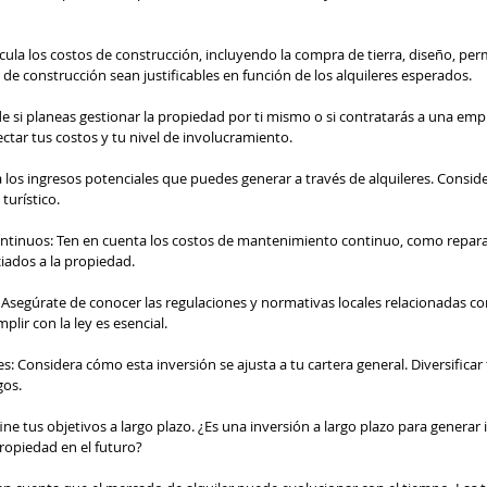
ula los costos de construcción, incluyendo la compra de tierra, diseño, per
de construcción sean justificables en función de los alquileres esperados.
e si planeas gestionar la propiedad por ti mismo o si contratarás a una emp
ctar tus costos y tu nivel de involucramiento.
 los ingresos potenciales que puedes generar a través de alquileres. Consid
turístico.
tinuos: Ten en cuenta los costos de mantenimiento continuo, como reparac
iados a la propiedad.
Asegúrate de conocer las regulaciones y normativas locales relacionadas con 
lir con la ley es esencial.
es: Considera cómo esta inversión se ajusta a tu cartera general. Diversificar
gos.
ine tus objetivos a largo plazo. ¿Es una inversión a largo plazo para generar 
propiedad en el futuro?