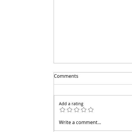
🔴Cuidado: este error hace
Comments
que el agua entre a tu casa
| Arquitecto Calderón
Add a rating
Write a comment...