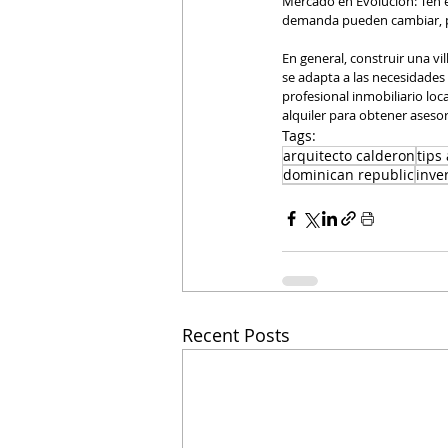
Mercado en Evolución: Ten e
demanda pueden cambiar, po
En general, construir una vil
se adapta a las necesidades
profesional inmobiliario loc
alquiler para obtener aseso
Tags:
arquitecto calderon
tips
dominican republic
inve
Recent Posts