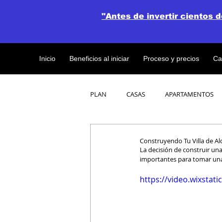
"Antes de invertir cientos 
Inicio
Beneficios al iniciar
Proceso y precios
Ca
PLAN
CASAS
APARTAMENTOS
CATALOGO DE CONCEPTO ABIERTO
Construyendo Tu Villa de Al
La decisión de construir una
importantes para tomar una
OBRAS DE CONSTRUCCION
https://video.wixsta