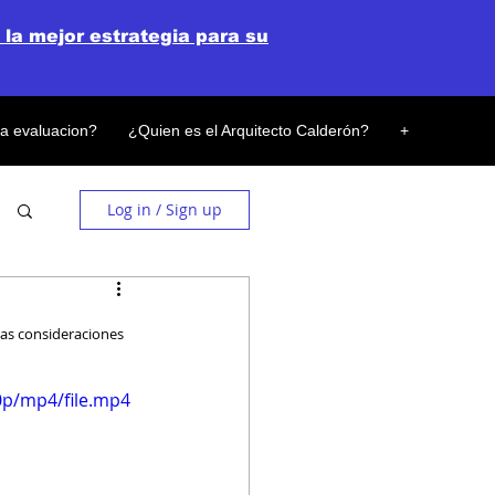
 la mejor estrategia para su
la evaluacion?
¿Quien es el Arquitecto Calderón?
+
Log in / Sign up
nas consideraciones 
0p/mp4/file.mp4