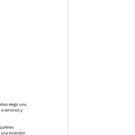
Debes elegir una 
a servicios y 
uileres 
 una inversión 