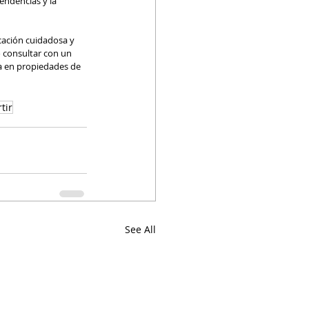
endencias y la 
icación cuidadosa y 
 consultar con un 
ia en propiedades de 
tir
See All