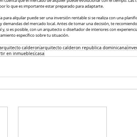
n cuenta que el mercado de alquiler puede evolucionar con el tiempo. Las t
r lo que es importante estar preparado para adaptarte.
la para alquilar puede ser una inversión rentable si se realiza con una planif
 y demandas del mercado local. Antes de tomar una decisión, te recomiendo
al y, si es posible, con un arquitecto o diseñador de interiores con experienc
ramiento específico sobre tu situación.
 arquitecto calderon
arquitecto calderon republica dominicana
inver
rtir en inmuebles
casa