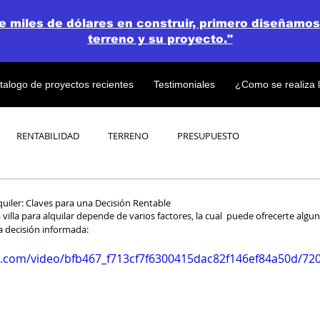
de miles de dólares en construir, primero diseñamos
terreno y su proyecto."
talogo de proyectos recientes
Testimoniales
¿Como se realiza 
RENTABILIDAD
TERRENO
PRESUPUESTO
PROYECTOS
OPEN CONCEPT PLAN 💎
quiler: Claves para una Decisión Rentable
 villa para alquilar depende de varios factores, la cual  puede ofrecerte algu
 decisión informada:
tic.com/video/bfb467_f713cf7f6300415dac82f146ef84a50d/72