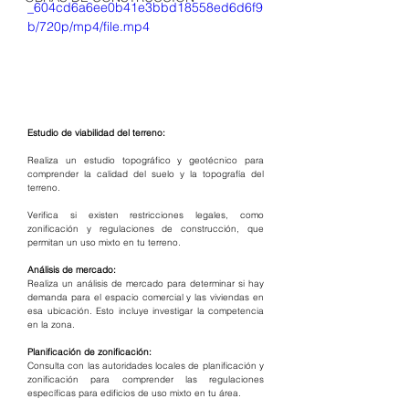
_604cd6a6ee0b41e3bbd18558ed6d6f9
b/720p/mp4/file.mp4
Estudio de viabilidad del terreno:
Realiza un estudio topográfico y geotécnico para 
comprender la calidad del suelo y la topografía del 
terreno.
Verifica si existen restricciones legales, como 
zonificación y regulaciones de construcción, que 
permitan un uso mixto en tu terreno.
Análisis de mercado:
Realiza un análisis de mercado para determinar si hay 
demanda para el espacio comercial y las viviendas en 
esa ubicación. Esto incluye investigar la competencia 
en la zona.
Planificación de zonificación:
Consulta con las autoridades locales de planificación y 
zonificación para comprender las regulaciones 
específicas para edificios de uso mixto en tu área.