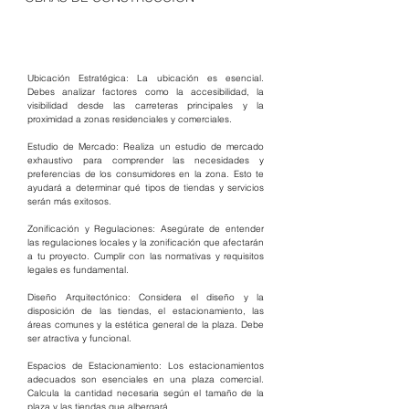
Ubicación Estratégica: La ubicación es esencial. 
Debes analizar factores como la accesibilidad, la 
visibilidad desde las carreteras principales y la 
proximidad a zonas residenciales y comerciales.
Estudio de Mercado: Realiza un estudio de mercado 
exhaustivo para comprender las necesidades y 
preferencias de los consumidores en la zona. Esto te 
ayudará a determinar qué tipos de tiendas y servicios 
serán más exitosos.
Zonificación y Regulaciones: Asegúrate de entender 
las regulaciones locales y la zonificación que afectarán 
a tu proyecto. Cumplir con las normativas y requisitos 
legales es fundamental.
Diseño Arquitectónico: Considera el diseño y la 
disposición de las tiendas, el estacionamiento, las 
áreas comunes y la estética general de la plaza. Debe 
ser atractiva y funcional.
Espacios de Estacionamiento: Los estacionamientos 
adecuados son esenciales en una plaza comercial. 
Calcula la cantidad necesaria según el tamaño de la 
plaza y las tiendas que albergará.