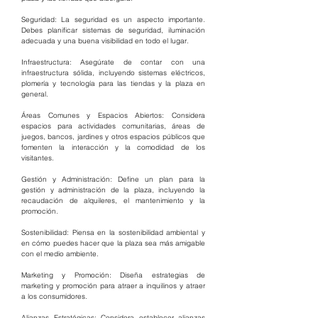
Seguridad: La seguridad es un aspecto importante. 
Debes planificar sistemas de seguridad, iluminación 
adecuada y una buena visibilidad en todo el lugar.
Infraestructura: Asegúrate de contar con una 
infraestructura sólida, incluyendo sistemas eléctricos, 
plomería y tecnología para las tiendas y la plaza en 
general.
Áreas Comunes y Espacios Abiertos: Considera 
espacios para actividades comunitarias, áreas de 
juegos, bancos, jardines y otros espacios públicos que 
fomenten la interacción y la comodidad de los 
visitantes.
Gestión y Administración: Define un plan para la 
gestión y administración de la plaza, incluyendo la 
recaudación de alquileres, el mantenimiento y la 
promoción.
Sostenibilidad: Piensa en la sostenibilidad ambiental y 
en cómo puedes hacer que la plaza sea más amigable 
con el medio ambiente.
Marketing y Promoción: Diseña estrategias de 
marketing y promoción para atraer a inquilinos y atraer 
a los consumidores.
Alianzas Estratégicas: Considera establecer alianzas 