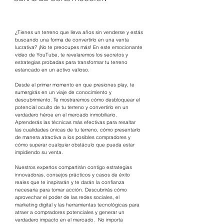
¿Tienes un terreno que lleva años sin venderse y estás 
buscando una forma de convertirlo en una venta 
lucrativa? ¡No te preocupes más! En este emocionante 
video de YouTube, te revelaremos los secretos y 
estrategias probadas para transformar tu terreno 
estancado en un activo valioso. 
Desde el primer momento en que presiones play, te 
sumergirás en un viaje de conocimiento y 
descubrimiento. Te mostraremos cómo desbloquear el 
potencial oculto de tu terreno y convertirlo en un 
verdadero héroe en el mercado inmobiliario.  
Aprenderás las técnicas más efectivas para resaltar 
las cualidades únicas de tu terreno, cómo presentarlo 
de manera atractiva a los posibles compradores y 
cómo superar cualquier obstáculo que pueda estar 
impidiendo su venta. 
Nuestros expertos compartirán contigo estrategias 
innovadoras, consejos prácticos y casos de éxito 
reales que te inspirarán y te darán la confianza 
necesaria para tomar acción. Descubrirás cómo 
aprovechar el poder de las redes sociales, el 
marketing digital y las herramientas tecnológicas para 
atraer a compradores potenciales y generar un 
verdadero impacto en el mercado.  No importa 