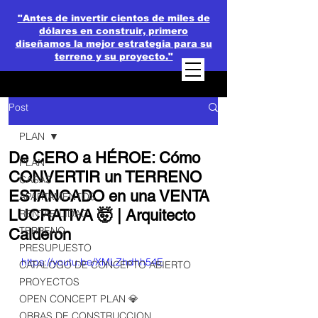
"Antes de invertir cientos de miles de
dólares en construir, primero
diseñamos la mejor estrategia para su
terreno y su proyecto."
Post
PLAN
De CERO a HÉROE: Cómo
PLAN
CONVERTIR un TERRENO
CASAS
ESTANCADO en una VENTA
APARTAMENTOS
LUCRATIVA 🤯 | Arquitecto
RENTABILIDAD
TERRENO
Calderon
PRESUPUESTO
https://youtu.be/XMLZhdhh54E
CATALOGO DE CONCEPTO ABIERTO
PROYECTOS
OPEN CONCEPT PLAN 💎
OBRAS DE CONSTRUCCION