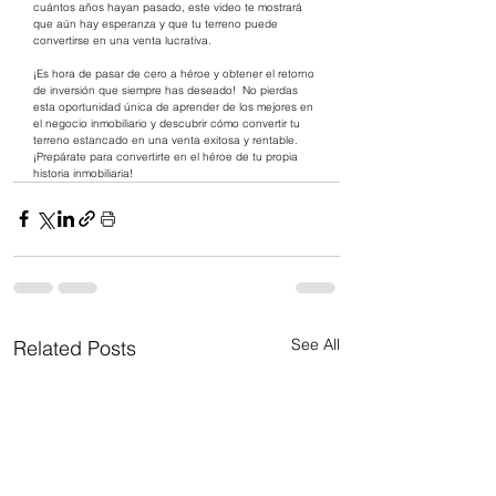
cuántos años hayan pasado, este video te mostrará 
que aún hay esperanza y que tu terreno puede 
convertirse en una venta lucrativa. 
¡Es hora de pasar de cero a héroe y obtener el retorno 
de inversión que siempre has deseado!  No pierdas 
esta oportunidad única de aprender de los mejores en 
el negocio inmobiliario y descubrir cómo convertir tu 
terreno estancado en una venta exitosa y rentable. 
¡Prepárate para convertirte en el héroe de tu propia 
historia inmobiliaria! 
See All
Related Posts