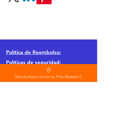
Política
de Reembolso:
Políticas de seguridad:
Preguntas frecuentes:
Solicitud para iniciar su Plan Maestro C
©
2026
Calderon Arquitectos
Arquitectura Concepto Abierto AC
A
EIRL no.
1322999
7
3
Ayudamos a las personas y familias a construir
su casa moderna o a desarrollar apartamentos
sencillos, básicos y pequeños para rentar. A
través de la poderosa estrategia de diseño con