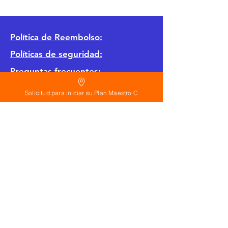
Política
de Reembolso:
Políticas de seguridad:
Preguntas frecuentes:
Solicitud para iniciar su Plan Maestro C
©
2026
Calderon Arquitectos
Arquitectura Concepto Abierto AC
A
EIRL no.
1322999
7
3
Ayudamos a las personas y familias a construir
su casa moderna o a desarrollar apartamentos
sencillos, básicos y pequeños para rentar. A
través de la poderosa estrategia de diseño con
concepto abierto. Esta metodología mejorar
realmente el precio de construcción no
importa el país donde te encuentres.
Si planeas hacer una casa o edificio