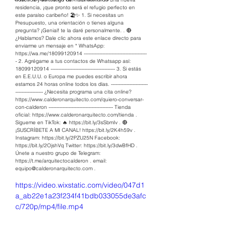
residencia, ¡que pronto será el refugio perfecto en 
este paraíso caribeño! 🏖️✨ 1. Si necesitas un 
Presupuesto, una orientación o tienes alguna 
pregunta? ¡Genial! te la daré personalmente. . 🔴 
¿Hablamos? Dale clic ahora este enlace directo para 
enviarme un mensaje en * WhatsApp: 
https://wa.me/18099120914
 -----------------------------------------
- 2. Agrégame a tus contactos de Whatsapp así: 
18099120914 ------------------------------------------ 3. Si estás 
en E.E.U.U. o Europa me puedes escribir ahora 
estamos 24 horas online todos los días. ------------------------
------------------ ¿Necesita programa una cita online? 
https://www.calderonarquitecto.com/quiero-conversar-
con-calderon
 ------------------------------------------ Tienda 
oficial: 
https://www.calderonarquitecto.com/tienda
 . 
Sígueme en TikTok: 🔥 
https://bit.ly/3sSbmIv
 . 🔴 
¡SUSCRÍBETE A MI CANAL! 
https://bit.ly/2K4h59v
 . 
Instagram: 
https://bit.ly/2PZU25N
 Facebook: 
https://bit.ly/2OjshVq
 Twitter: 
https://bit.ly/3dwBfHD
 . 
Únete a nuestro grupo de Telegram: 
https://t.me/arquitectocalderon
 . email: 
equipo@calderonarquitecto.com
 .
https://video.wixstatic.com/video/047d1
a_ab22e1a23f234f41bdb033055de3afc
c/720p/mp4/file.mp4