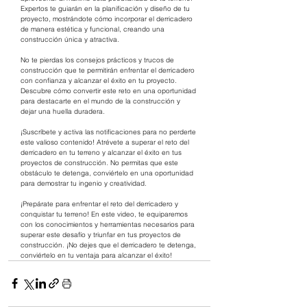
Expertos te guiarán en la planificación y diseño de tu 
proyecto, mostrándote cómo incorporar el derricadero 
de manera estética y funcional, creando una 
construcción única y atractiva.
No te pierdas los consejos prácticos y trucos de 
construcción que te permitirán enfrentar el derricadero 
con confianza y alcanzar el éxito en tu proyecto. 
Descubre cómo convertir este reto en una oportunidad 
para destacarte en el mundo de la construcción y 
dejar una huella duradera.
¡Suscríbete y activa las notificaciones para no perderte 
este valioso contenido! Atrévete a superar el reto del 
derricadero en tu terreno y alcanzar el éxito en tus 
proyectos de construcción. No permitas que este 
obstáculo te detenga, conviértelo en una oportunidad 
para demostrar tu ingenio y creatividad.
¡Prepárate para enfrentar el reto del derricadero y 
conquistar tu terreno! En este video, te equiparemos 
con los conocimientos y herramientas necesarios para 
superar este desafío y triunfar en tus proyectos de 
construcción. ¡No dejes que el derricadero te detenga, 
conviértelo en tu ventaja para alcanzar el éxito!