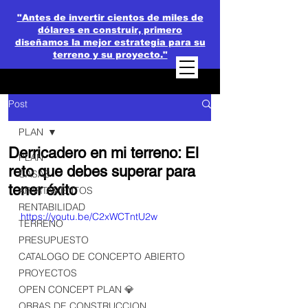
"Antes de invertir cientos de miles de
dólares en construir, primero
diseñamos la mejor estrategia para su
terreno y su proyecto."
Post
PLAN
Derricadero en mi terreno: El
PLAN
reto que debes superar para
CASAS
tener éxito
APARTAMENTOS
RENTABILIDAD
https://youtu.be/C2xWCTntU2w
TERRENO
PRESUPUESTO
CATALOGO DE CONCEPTO ABIERTO
PROYECTOS
OPEN CONCEPT PLAN 💎
OBRAS DE CONSTRUCCION