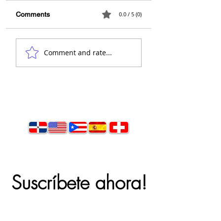
Arquitecto Calderon
Arquitecto Calder
Comments
0.0 / 5 (0)
Comment and rate...
Suscríbete ahora!