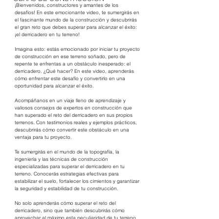
¡Bienvenidos, constructores y amantes de los 
desafíos! En este emocionante video, te sumergirás en 
el fascinante mundo de la construcción y descubrirás 
el gran reto que debes superar para alcanzar el éxito: 
¡el derricadero en tu terreno!
Imagina esto: estás emocionado por iniciar tu proyecto 
de construcción en ese terreno soñado, pero de 
repente te enfrentas a un obstáculo inesperado: el 
derricadero. ¿Qué hacer? En este video, aprenderás 
cómo enfrentar este desafío y convertirlo en una 
oportunidad para alcanzar el éxito.
Acompáñanos en un viaje lleno de aprendizaje y 
valiosos consejos de expertos en construcción que 
han superado el reto del derricadero en sus propios 
terrenos. Con testimonios reales y ejemplos prácticos, 
descubrirás cómo convertir este obstáculo en una 
ventaja para tu proyecto.
Te sumergirás en el mundo de la topografía, la 
ingeniería y las técnicas de construcción 
especializadas para superar el derricadero en tu 
terreno. Conocerás estrategias efectivas para 
estabilizar el suelo, fortalecer los cimientos y garantizar 
la seguridad y estabilidad de tu construcción.
No solo aprenderás cómo superar el reto del 
derricadero, sino que también descubrirás cómo 
aprovechar al máximo esta peculiaridad de tu terreno. 