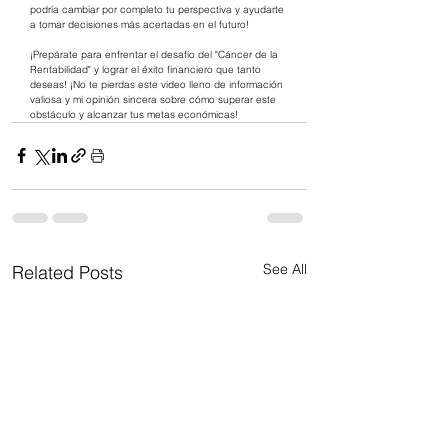
podría cambiar por completo tu perspectiva y ayudarte 
a tomar decisiones más acertadas en el futuro!
¡Prepárate para enfrentar el desafío del "Cáncer de la 
Rentabilidad" y lograr el éxito financiero que tanto 
deseas! ¡No te pierdas este video lleno de información 
valiosa y mi opinión sincera sobre cómo superar este 
obstáculo y alcanzar tus metas económicas!
See All
Related Posts