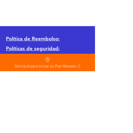
Política
de Reembolso:
Políticas de seguridad:
Preguntas frecuentes:
Solicitud para iniciar su Plan Maestro C
©
2026
Calderon Arquitectos
Arquitectura Concepto Abierto AC
A
EIRL no.
1322999
7
3
Ayudamos a las personas y familias a construir
su casa moderna o a desarrollar apartamentos
sencillos, básicos y pequeños para rentar. A
través de la poderosa estrategia de diseño con
concepto abierto. Esta metodología mejorar
realmente el precio de construcción no