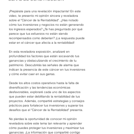
¡Prepárate para una revelación impactante! En este 
video, te presento mi opinión sincera y reveladora 
sobre el "Cáncer de la Rentabilidad". ¿Has notado 
cómo tus inversiones y negocios no están generando 
los ingresos esperados? ¿Te has preguntado por qué 
parece que tus esfuerzos no están siendo 
recompensados como deberían? ¡La respuesta puede 
estar en el cáncer que afecta a la rentabilidad!
En esta reveladora exposición, analizaré en 
profundidad los factores que están socavando tus 
ganancias y obstaculizando el crecimiento de tu 
patrimonio. Descubrirás las señales de alarma que 
indican la presencia de este cáncer en tus inversiones 
y cómo evitar caer en sus garras. 
Desde los altos costos operativos hasta la falta de 
diversificación y las tendencias económicas 
desfavorables, exploraré cada uno de los aspectos 
que pueden estar debilitando la rentabilidad de tus 
proyectos. Además, compartiré estrategias y consejos 
prácticos para fortalecer tus inversiones y superar los 
desafíos que el "Cáncer de la Rentabilidad" presenta.
No pierdas la oportunidad de conocer mi opinión 
reveladora sobre este tema tan relevante y aprender 
cómo puedes proteger tus inversiones y maximizar tus 
ganancias. ¡La información que compartiré contigo 