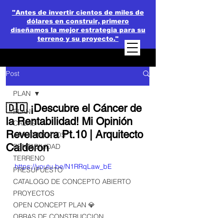
"Antes de invertir cientos de miles de
dólares en construir, primero
diseñamos la mejor estrategia para su
terreno y su proyecto."
Post
PLAN
🇩🇴 ¡Descubre el Cáncer de
PLAN
la Rentabilidad! Mi Opinión
CASAS
Reveladora Pt.10 | Arquitecto
APARTAMENTOS
Calderon
RENTABILIDAD
TERRENO
https://youtu.be/N1RRqLaw_bE
PRESUPUESTO
CATALOGO DE CONCEPTO ABIERTO
PROYECTOS
OPEN CONCEPT PLAN 💎
OBRAS DE CONSTRUCCION