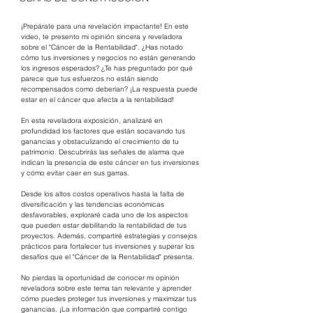
¡Prepárate para una revelación impactante! En este 
video, te presento mi opinión sincera y reveladora 
sobre el "Cáncer de la Rentabilidad". ¿Has notado 
cómo tus inversiones y negocios no están generando 
los ingresos esperados? ¿Te has preguntado por qué 
parece que tus esfuerzos no están siendo 
recompensados como deberían? ¡La respuesta puede 
estar en el cáncer que afecta a la rentabilidad!
En esta reveladora exposición, analizaré en 
profundidad los factores que están socavando tus 
ganancias y obstaculizando el crecimiento de tu 
patrimonio. Descubrirás las señales de alarma que 
indican la presencia de este cáncer en tus inversiones 
y cómo evitar caer en sus garras. 
Desde los altos costos operativos hasta la falta de 
diversificación y las tendencias económicas 
desfavorables, exploraré cada uno de los aspectos 
que pueden estar debilitando la rentabilidad de tus 
proyectos. Además, compartiré estrategias y consejos 
prácticos para fortalecer tus inversiones y superar los 
desafíos que el "Cáncer de la Rentabilidad" presenta.
No pierdas la oportunidad de conocer mi opinión 
reveladora sobre este tema tan relevante y aprender 
cómo puedes proteger tus inversiones y maximizar tus 
ganancias. ¡La información que compartiré contigo 