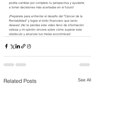
podría cambiar por completo tu perspectiva y ayudarte 
a tomar decisiones más acertadas en el futuro!
¡Prepárate para enfrentar el desafío del "Cáncer de la 
Rentabilidad" y lograr el éxito financiero que tanto 
deseas! ¡No te pierdas este video lleno de información 
valiosa y mi opinión sincera sobre cómo superar este 
obstáculo y alcanzar tus metas económicas!
See All
Related Posts