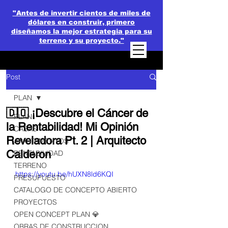
"Antes de invertir cientos de miles de
dólares en construir, primero
diseñamos la mejor estrategia para su
terreno y su proyecto."
Post
PLAN
🇩🇴 ¡Descubre el Cáncer de
PLAN
la Rentabilidad! Mi Opinión
CASAS
Reveladora Pt. 2 | Arquitecto
APARTAMENTOS
Calderon
RENTABILIDAD
TERRENO
https://youtu.be/hUXN8ld6KQI
PRESUPUESTO
CATALOGO DE CONCEPTO ABIERTO
PROYECTOS
OPEN CONCEPT PLAN 💎
OBRAS DE CONSTRUCCION