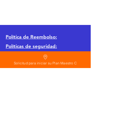
Política
de Reembolso:
Políticas de seguridad:
Preguntas frecuentes:
Solicitud para iniciar su Plan Maestro C
©
2026
Calderon Arquitectos
Arquitectura Concepto Abierto AC
A
EIRL no.
1322999
7
3
Ayudamos a las personas y familias a construir
su casa moderna o a desarrollar apartamentos
sencillos, básicos y pequeños para rentar. A
través de la poderosa estrategia de diseño con
concepto abierto. Esta metodología mejorar
realmente el precio de construcción no