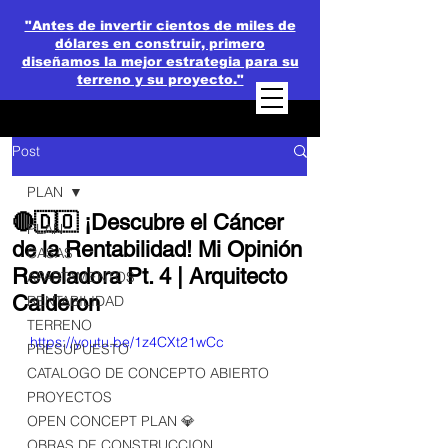
"Antes de invertir cientos de miles de
dólares en construir, primero
diseñamos la mejor estrategia para su
terreno y su proyecto."
Post
PLAN
🔴🇩🇴 ¡Descubre el Cáncer
PLAN
de la Rentabilidad! Mi Opinión
CASAS
Reveladora Pt. 4 | Arquitecto
APARTAMENTOS
Calderon
RENTABILIDAD
TERRENO
https://youtu.be/1z4CXt21wCc
PRESUPUESTO
CATALOGO DE CONCEPTO ABIERTO
PROYECTOS
OPEN CONCEPT PLAN 💎
OBRAS DE CONSTRUCCION