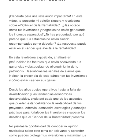
¡Prepárate para una revelación impactante! En este 
video, te presento mi opinión sincera y reveladora 
sobre el "Cáncer de la Rentabilidad". ¿Has notado 
cómo tus inversiones y negocios no están generando 
los ingresos esperados? ¿Te has preguntado por qué 
parece que tus esfuerzos no están siendo 
recompensados como deberían? ¡La respuesta puede 
estar en el cáncer que afecta a la rentabilidad!
En esta reveladora exposición, analizaré en 
profundidad los factores que están socavando tus 
ganancias y obstaculizando el crecimiento de tu 
patrimonio. Descubrirás las señales de alarma que 
indican la presencia de este cáncer en tus inversiones 
y cómo evitar caer en sus garras. 
Desde los altos costos operativos hasta la falta de 
diversificación y las tendencias económicas 
desfavorables, exploraré cada uno de los aspectos 
que pueden estar debilitando la rentabilidad de tus 
proyectos. Además, compartiré estrategias y consejos 
prácticos para fortalecer tus inversiones y superar los 
desafíos que el "Cáncer de la Rentabilidad" presenta.
No pierdas la oportunidad de conocer mi opinión 
reveladora sobre este tema tan relevante y aprender 
cómo puedes proteger tus inversiones y maximizar tus 