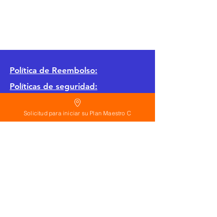
Política
de Reembolso:
Políticas de seguridad:
Preguntas frecuentes:
Solicitud para iniciar su Plan Maestro C
©
2026
Calderon Arquitectos
Arquitectura Concepto Abierto AC
A
EIRL no.
1322999
7
3
Ayudamos a las personas y familias a construir
su casa moderna o a desarrollar apartamentos
sencillos, básicos y pequeños para rentar. A
través de la poderosa estrategia de diseño con
concepto abierto. Esta metodología mejorar