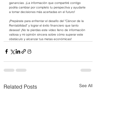
ganancias. ¡La información que compartiré contigo 
podría cambiar por completo tu perspectiva y ayudarte 
a tomar decisiones más acertadas en el futuro!
¡Prepárate para enfrentar el desafío del "Cáncer de la 
Rentabilidad" y lograr el éxito financiero que tanto 
deseas! ¡No te pierdas este video lleno de información 
valiosa y mi opinión sincera sobre cómo superar este 
obstáculo y alcanzar tus metas económicas!
See All
Related Posts