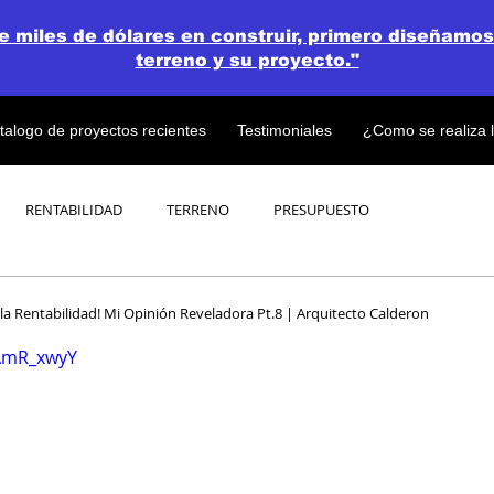
de miles de dólares en construir, primero diseñamos
terreno y su proyecto."
talogo de proyectos recientes
Testimoniales
¿Como se realiza 
RENTABILIDAD
TERRENO
PRESUPUESTO
PROYECTOS
OPEN CONCEPT PLAN 💎
 la Rentabilidad! Mi Opinión Reveladora Pt.8 | Arquitecto Calderon
XAmR_xwyY