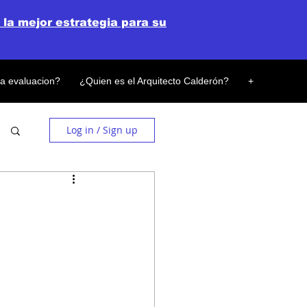
 la mejor estrategia para su
la evaluacion?
¿Quien es el Arquitecto Calderón?
+
Log in / Sign up