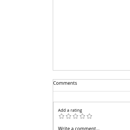
El secreto para ahorrar
Comments
miles | Arquitecto Calderon
Add a rating
Write a comment...