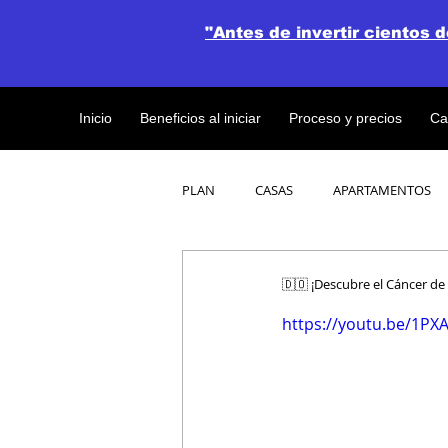
"Antes de invertir cientos 
Inicio
Beneficios al iniciar
Proceso y precios
Ca
PLAN
CASAS
APARTAMENTOS
CATALOGO DE CONCEPTO ABIERTO
🇩🇴 ¡Descubre el Cáncer de
https://youtu.be/1P
OBRAS DE CONSTRUCCION