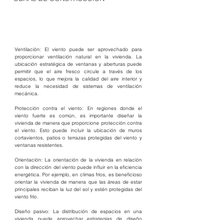
Ventilación: El viento puede ser aprovechado para 
proporcionar ventilación natural en la vivienda. La 
ubicación estratégica de ventanas y aberturas puede 
permitir que el aire fresco circule a través de los 
espacios, lo que mejora la calidad del aire interior y 
reduce la necesidad de sistemas de ventilación 
mecánica.
Protección contra el viento: En regiones donde el 
viento fuerte es común, es importante diseñar la 
vivienda de manera que proporcione protección contra 
el viento. Esto puede incluir la ubicación de muros 
cortavientos, patios o terrazas protegidas del viento y 
ventanas resistentes.
Orientación: La orientación de la vivienda en relación 
con la dirección del viento puede influir en la eficiencia 
energética. Por ejemplo, en climas fríos, es beneficioso 
orientar la vivienda de manera que las áreas de estar 
principales reciban la luz del sol y estén protegidas del 
viento frío.
Diseño pasivo: La distribución de espacios en una 
vivienda puede aprovechar estrategias de diseño 