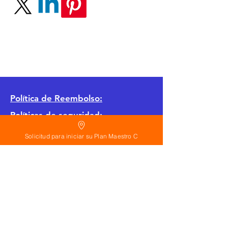
Política
de Reembolso:
Políticas de seguridad:
Preguntas frecuentes:
Solicitud para iniciar su Plan Maestro C
©
2026
Calderon Arquitectos
Arquitectura Concepto Abierto AC
A
EIRL no.
1322999
7
3
Ayudamos a las personas y familias a construir
su casa moderna o a desarrollar apartamentos
sencillos, básicos y pequeños para rentar. A