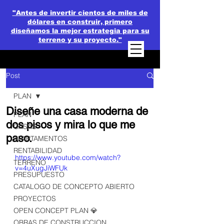
"Antes de invertir cientos de miles de
dólares en construir, primero
diseñamos la mejor estrategia para su
terreno y su proyecto."
Post
PLAN
Diseñe una casa moderna de
PLAN
dos pisos y mira lo que me
CASAS
paso.
APARTAMENTOS
RENTABILIDAD
https://www.youtube.com/watch?
TERRENO
v=4uXugJiWFUk
PRESUPUESTO
CATALOGO DE CONCEPTO ABIERTO
PROYECTOS
OPEN CONCEPT PLAN 💎
OBRAS DE CONSTRUCCION