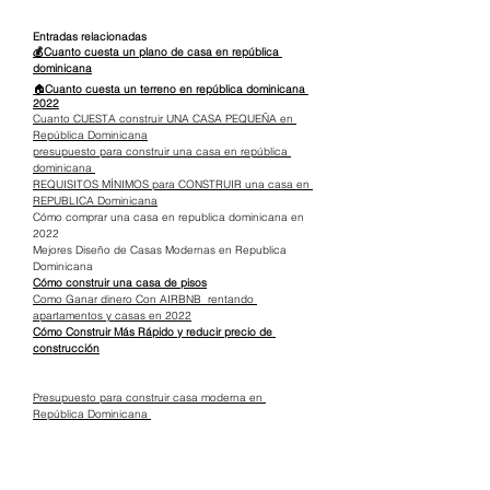
Entradas relacionadas
💰Cuanto cuesta un plano de casa en república 
dominicana
🏠
Cuanto cuesta un terreno en república dominicana 
2022
Cuanto CUESTA construir UNA CASA PEQUEÑA en 
República Dominicana
presupuesto para construir una casa en república 
dominicana 
REQUISITOS MÍNIMOS para CONSTRUIR una casa en 
REPUBLICA Dominicana
Cómo comprar una casa en republica dominicana en 
2022
Mejores Diseño de Casas Modernas en Republica 
Dominicana
Cómo construir una casa de pisos
Como Ganar dinero Con AIRBNB  rentando 
apartamentos y casas en 2022
Cómo Construir Más Rápido y reducir precio de 
construcción
Presupuesto para construir casa moderna en 
República Dominicana 