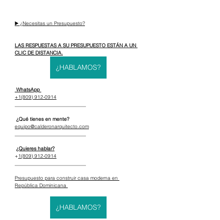
▶️ ¿Necesitas un Presupuesto?
LAS RESPUESTAS A SU PRESUPUESTO ESTÁN A UN 
CLIC DE DISTANCIA.
¿HABLAMOS?
 WhatsApp 
+1(809) 912-0914
_____________________________
 ¿Qué tienes en mente?
equipo@calderonarquitecto.com
_____________________________
¿Quieres hablar?
+
1(809) 912-0914
_____________________________
Presupuesto para construir casa moderna en 
República Dominicana 
¿HABLAMOS?