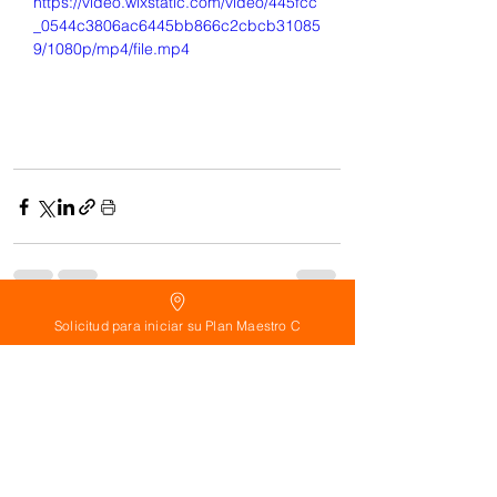
https://video.wixstatic.com/video/445fcc
_0544c3806ac6445bb866c2cbcb31085
9/1080p/mp4/file.mp4
Solicitud para iniciar su Plan Maestro C
See All
Related Posts