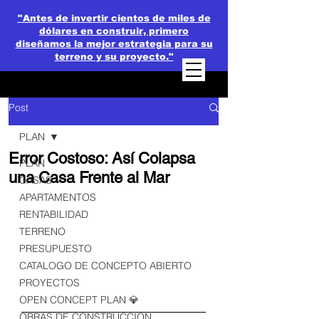
"Antes de invertir cientos de miles de
dólares en construir, primero
diseñamos la mejor estrategia para su
terreno y su proyecto."
Post
PLAN
Error Costoso: Así Colapsa
PLAN
una Casa Frente al Mar
CASAS
APARTAMENTOS
RENTABILIDAD
TERRENO
PRESUPUESTO
CATALOGO DE CONCEPTO ABIERTO
PROYECTOS
OPEN CONCEPT PLAN 💎
OBRAS DE CONSTRUCCION