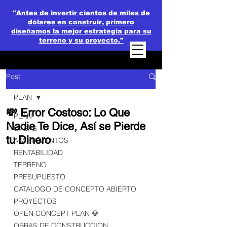
"Antes de invertir cientos de miles de
dólares en construir, primero
diseñamos la mejor estrategia para su
terreno y su proyecto."
Post
PLAN
💸 Error Costoso: Lo Que
PLAN
Nadie Te Dice, Así se Pierde
CASAS
tu Dinero
APARTAMENTOS
RENTABILIDAD
TERRENO
PRESUPUESTO
CATALOGO DE CONCEPTO ABIERTO
PROYECTOS
OPEN CONCEPT PLAN 💎
OBRAS DE CONSTRUCCION