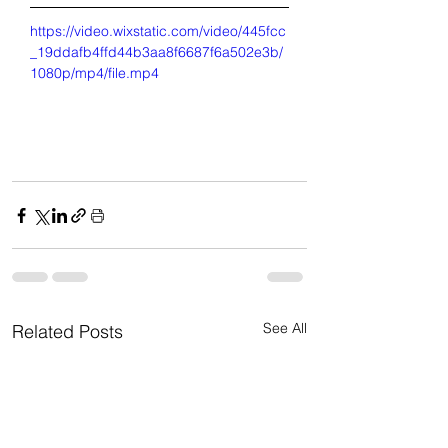
https://video.wixstatic.com/video/445fcc
_19ddafb4ffd44b3aa8f6687f6a502e3b/
1080p/mp4/file.mp4
See All
Related Posts