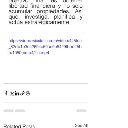
objetivo final es obtener 
libertad financiera y no solo 
acumular propiedades. Así 
que, investiga, planifica y 
actúa estratégicamente.
https://video.wixstatic.com/video/445fcc
_82db1e3e42694c50ac9e6429fbed15b
b/1080p/mp4/file.mp4
See All
Related Posts