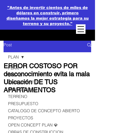
"Antes de invertir cientos de miles de
dólares en construir, primero
diseñamos la mejor estrategia para su
terreno y su proyecto."
Post
PLAN
ERROR COSTOSO POR
PLAN
desconocimiento evita la mala
CASAS
Ubicación DE TUS
APARTAMENTOS
APARTAMENTOS
RENTABILIDAD
TERRENO
PRESUPUESTO
CATALOGO DE CONCEPTO ABIERTO
PROYECTOS
OPEN CONCEPT PLAN 💎
OBRAS DE CONSTRUCCION