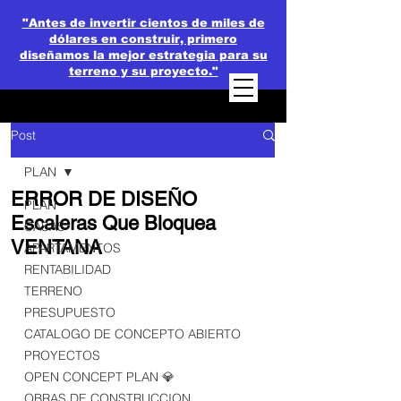
"Antes de invertir cientos de miles de
dólares en construir, primero
diseñamos la mejor estrategia para su
terreno y su proyecto."
Post
PLAN
ERROR DE DISEÑO
PLAN
Escaleras Que Bloquea
CASAS
VENTANA
APARTAMENTOS
RENTABILIDAD
TERRENO
PRESUPUESTO
CATALOGO DE CONCEPTO ABIERTO
PROYECTOS
OPEN CONCEPT PLAN 💎
OBRAS DE CONSTRUCCION