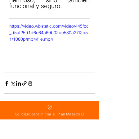
funcional y seguro.
https://video.wixstatic.com/video/445fcc
_d5af25d1d6c64a69b02be580a27f2b5
1/1080p/mp4/file.mp4
Solicitud para iniciar su Plan Maestro C
See All
Related Posts