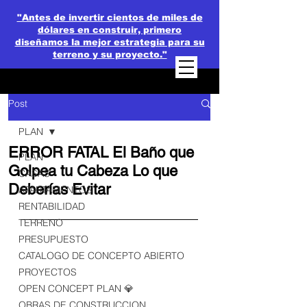
"Antes de invertir cientos de miles de
dólares en construir, primero
diseñamos la mejor estrategia para su
terreno y su proyecto."
Post
PLAN
ERROR FATAL El Baño que
PLAN
Golpea tu Cabeza Lo que
CASAS
Deberías Evitar
APARTAMENTOS
RENTABILIDAD
TERRENO
PRESUPUESTO
CATALOGO DE CONCEPTO ABIERTO
PROYECTOS
OPEN CONCEPT PLAN 💎
OBRAS DE CONSTRUCCION